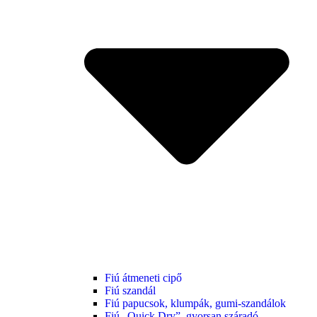
Fiú átmeneti cipő
Fiú szandál
Fiú papucsok, klumpák, gumi-szandálok
Fiú „Quick Dry”, gyorsan száradó