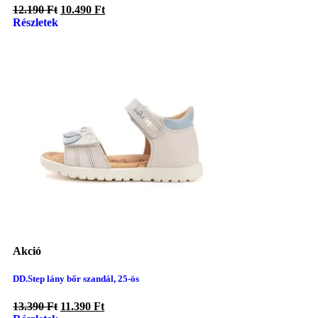
12.190
Ft
10.490
Ft
Részletek
Akció
DD.Step lány bőr szandál, 25-ös
13.390
Ft
11.390
Ft