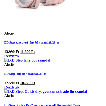
Akció
DD.Step zárt orrú lány bőr szandál, 23-as
13.990
Ft
11.890
Ft
Részletek
Akció
DD.Step lány bőr szandál, 23-as
12.590
Ft
10.720
Ft
Részletek
Akció
DD.Step „Quick Dry”, gyorsan száradó fiú szandál, 22-es