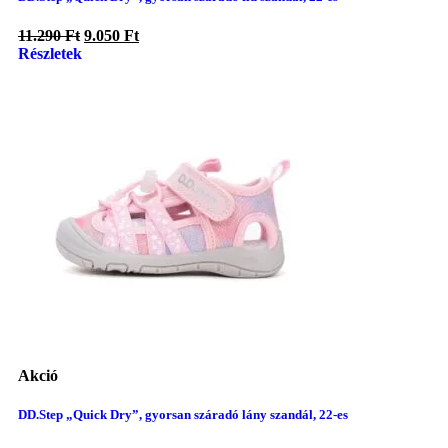
11.290
Ft
9.050
Ft
Részletek
Akció
DD.Step „Quick Dry”, gyorsan száradó lány szandál, 22-es