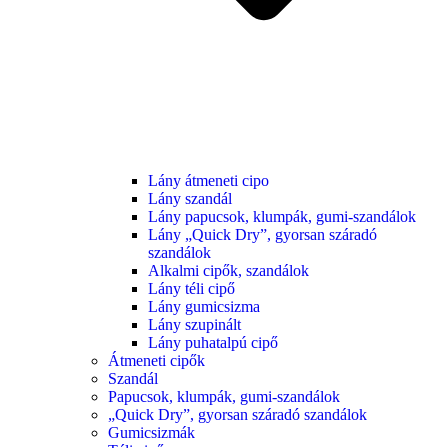
Lány átmeneti cipo
Lány szandál
Lány papucsok, klumpák, gumi-szandálok
Lány „Quick Dry”, gyorsan száradó
szandálok
Alkalmi cipők, szandálok
Lány téli cipő
Lány gumicsizma
Lány szupinált
Lány puhatalpú cipő
Átmeneti cipők
Szandál
Papucsok, klumpák, gumi-szandálok
„Quick Dry”, gyorsan száradó szandálok
Gumicsizmák