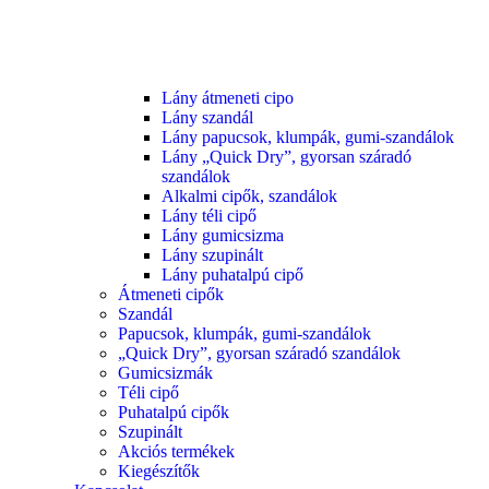
Lány átmeneti cipo
Lány szandál
Lány papucsok, klumpák, gumi-szandálok
Lány „Quick Dry”, gyorsan száradó
szandálok
Alkalmi cipők, szandálok
Lány téli cipő
Lány gumicsizma
Lány szupinált
Lány puhatalpú cipő
Átmeneti cipők
Szandál
Papucsok, klumpák, gumi-szandálok
„Quick Dry”, gyorsan száradó szandálok
Gumicsizmák
Téli cipő
Puhatalpú cipők
Szupinált
Akciós termékek
Kiegészítők