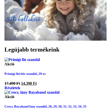
Legújabb termékeink
Akció
Primigi fiú bőr szandál, 29-es
17.490
Ft
14.390
Ft
Részletek
Akció
Crocs, Bayaband lány szandál, 28, 29, 30, 31, 32, 33, 34, 35