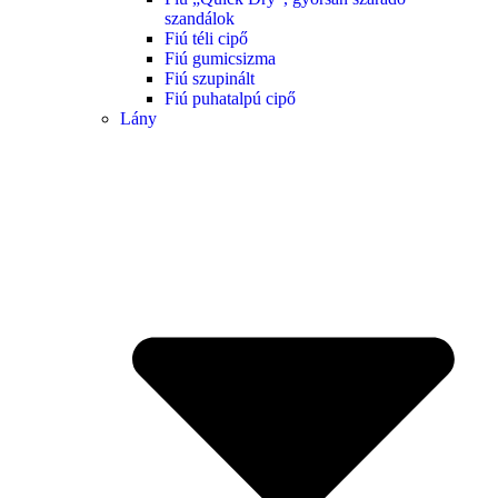
szandálok
Fiú téli cipő
Fiú gumicsizma
Fiú szupinált
Fiú puhatalpú cipő
Lány