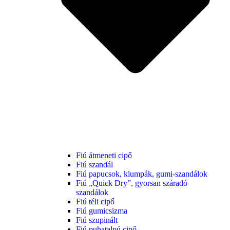
Fiú átmeneti cipő
Fiú szandál
Fiú papucsok, klumpák, gumi-szandálok
Fiú „Quick Dry”, gyorsan száradó
szandálok
Fiú téli cipő
Fiú gumicsizma
Fiú szupinált
Fiú puhatalpú cipő