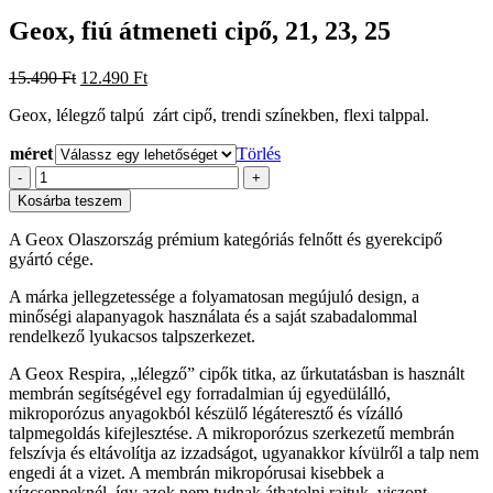
Geox, fiú átmeneti cipő, 21, 23, 25
Original
Current
15.490
Ft
12.490
Ft
price
price
Geox, lélegző talpú zárt cipő, trendi színekben, flexi talppal.
was:
is:
15.490 Ft.
12.490 Ft.
méret
Törlés
Geox,
-
+
fiú
Kosárba teszem
átmeneti
cipő,
A Geox Olaszország prémium kategóriás felnőtt és gyerekcipő
21,
gyártó cége.
23,
25
A márka jellegzetessége a folyamatosan megújuló design, a
mennyiség
minőségi alapanyagok használata és a saját szabadalommal
rendelkező lyukacsos talpszerkezet.
A Geox Respira, „lélegző” cipők titka, az űrkutatásban is használt
membrán segítségével egy forradalmian új egyedülálló,
mikroporózus anyagokból készülő légáteresztő és vízálló
talpmegoldás kifejlesztése. A mikroporózus szerkezetű membrán
felszívja és eltávolítja az izzadságot, ugyanakkor kívülről a talp nem
engedi át a vizet. A membrán mikropórusai kisebbek a
vízcseppeknél, így azok nem tudnak áthatolni rajtuk, viszont