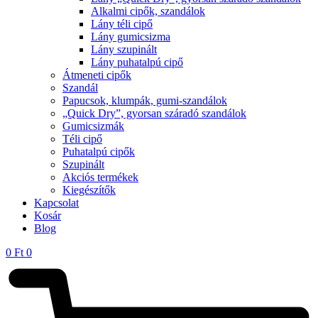
Alkalmi cipők, szandálok
Lány téli cipő
Lány gumicsizma
Lány szupinált
Lány puhatalpú cipő
Átmeneti cipők
Szandál
Papucsok, klumpák, gumi-szandálok
„Quick Dry”, gyorsan száradó szandálok
Gumicsizmák
Téli cipő
Puhatalpú cipők
Szupinált
Akciós termékek
Kiegészítők
Kapcsolat
Kosár
Blog
0
Ft
0