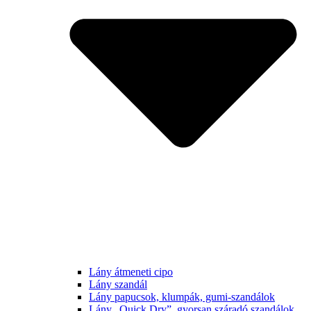
Lány átmeneti cipo
Lány szandál
Lány papucsok, klumpák, gumi-szandálok
Lány „Quick Dry”, gyorsan száradó szandálok