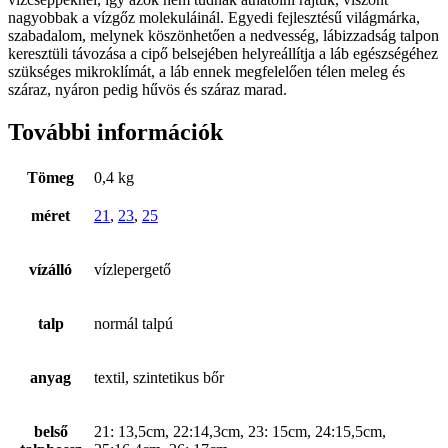
nagyobbak a vízgőz molekuláinál. Egyedi fejlesztésű világmárka,
szabadalom, melynek köszönhetően a nedvesség, lábizzadság talpon
keresztüli távozása a cipő belsejében helyreállítja a láb egészségéhez
szükséges mikroklímát, a láb ennek megfelelően télen meleg és
száraz, nyáron pedig hűvös és száraz marad.
További információk
Tömeg
0,4 kg
méret
21
,
23
,
25
vízálló
vízlepergető
talp
normál talpú
anyag
textil, szintetikus bőr
belső
21: 13,5cm, 22:14,3cm, 23: 15cm, 24:15,5cm,