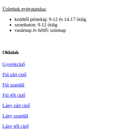
Üzletünk nyitvatartása:
keddtől péntekig: 9-12 és 14-17 óráig
szombaton: 9-12 óráig
vasárnap és hétfő: szünnap
Oldalak
Gyerekcipő
Fiú zárt cipő
Fiú szandál
Fiú téli cipő
Lány zárt cipő
Lány szandál
Lány téli cipő