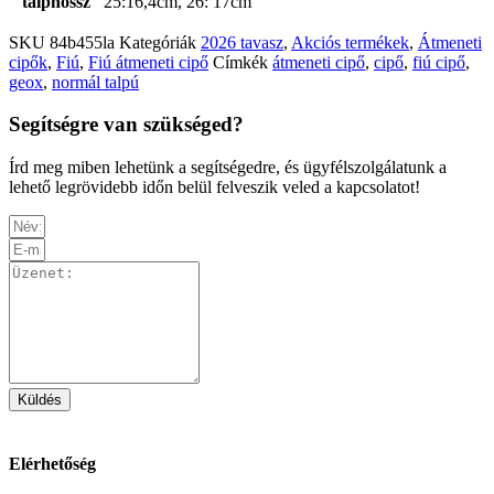
talphossz
25:16,4cm, 26: 17cm
SKU
84b455la
Kategóriák
2026 tavasz
,
Akciós termékek
,
Átmeneti
cipők
,
Fiú
,
Fiú átmeneti cipő
Címkék
átmeneti cipő
,
cipő
,
fiú cipő
,
geox
,
normál talpú
Segítségre van szükséged?
Írd meg miben lehetünk a segítségedre, és ügyfélszolgálatunk a
lehető legrövidebb időn belül felveszik veled a kapcsolatot!
Küldés
Elérhetőség