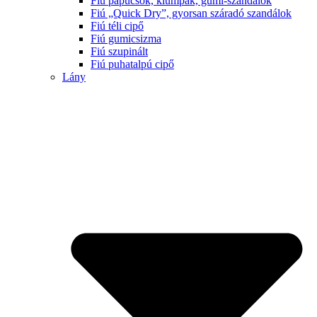
Fiú papucsok, klumpák, gumi-szandálok
Fiú „Quick Dry”, gyorsan száradó szandálok
Fiú téli cipő
Fiú gumicsizma
Fiú szupinált
Fiú puhatalpú cipő
Lány