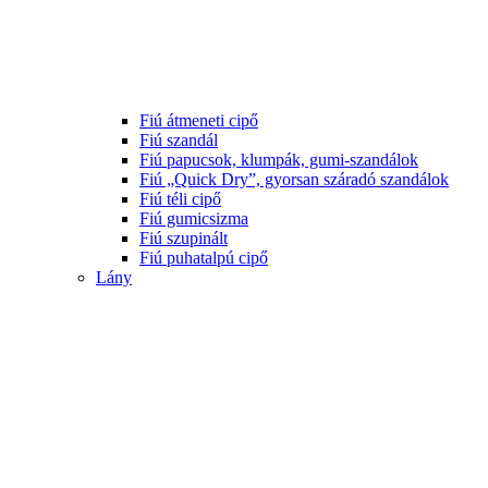
Fiú átmeneti cipő
Fiú szandál
Fiú papucsok, klumpák, gumi-szandálok
Fiú „Quick Dry”, gyorsan száradó szandálok
Fiú téli cipő
Fiú gumicsizma
Fiú szupinált
Fiú puhatalpú cipő
Lány