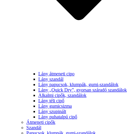
Lány átmeneti cipo
Lány szandál
Lány papucsok, klumpák, gumi-szandálok
Lány „Quick Dry”, gyorsan száradó szandálok
Alkalmi cipők, szandálok
Lány téli cipő
Lány gumicsizma
Lány szupinált
Lány puhatalpú cipő
Átmeneti cipők
Szandál
Papucsok, klumpák, gumi-szandálok