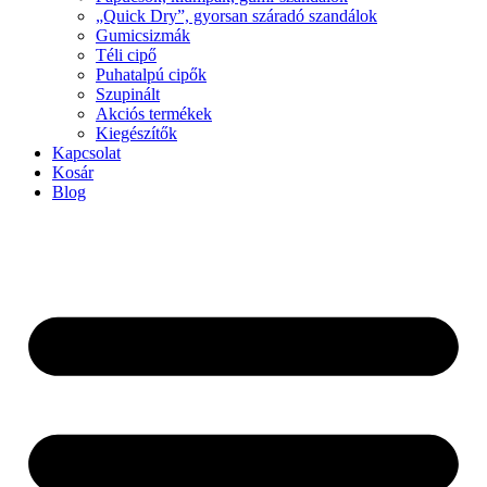
„Quick Dry”, gyorsan száradó szandálok
Gumicsizmák
Téli cipő
Puhatalpú cipők
Szupinált
Akciós termékek
Kiegészítők
Kapcsolat
Kosár
Blog