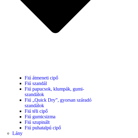
Fiú átmeneti cipő
Fiú szandál
Fiú papucsok, klumpák, gumi-
szandálok
Fiú „Quick Dry”, gyorsan száradó
szandálok
Fiú téli cipő
Fiú gumicsizma
Fiú szupinált
Fiú puhatalpú cipő
Lány