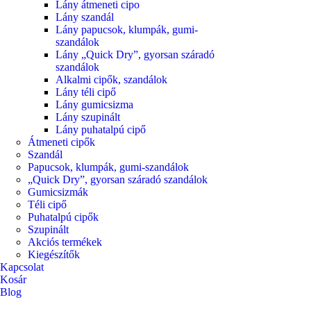
Lány átmeneti cipo
Lány szandál
Lány papucsok, klumpák, gumi-
szandálok
Lány „Quick Dry”, gyorsan száradó
szandálok
Alkalmi cipők, szandálok
Lány téli cipő
Lány gumicsizma
Lány szupinált
Lány puhatalpú cipő
Átmeneti cipők
Szandál
Papucsok, klumpák, gumi-szandálok
„Quick Dry”, gyorsan száradó szandálok
Gumicsizmák
Téli cipő
Puhatalpú cipők
Szupinált
Akciós termékek
Kiegészítők
Kapcsolat
Kosár
Blog