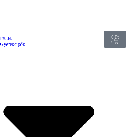
0
Ft
Főoldal
0
Gyerekcipők