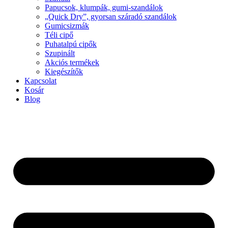
Papucsok, klumpák, gumi-szandálok
„Quick Dry”, gyorsan száradó szandálok
Gumicsizmák
Téli cipő
Puhatalpú cipők
Szupinált
Akciós termékek
Kiegészítők
Kapcsolat
Kosár
Blog