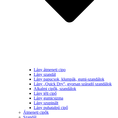
Lány átmeneti cipo
Lány szandál
Lány papucsok, klumpák, gumi-szandálok
Lány „Quick Dry”, gyorsan száradó szandálok
Alkalmi cipők, szandálok
Lány téli cipő
Lány gumicsizma
Lány szupinált
Lány puhatalpú cipő
Átmeneti cipők
Szandál