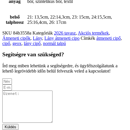
anyag
bőr, szintetikus bőr, textil
belső
21: 13,5cm, 22:14,3cm, 23: 15cm, 24:15,5cm,
talphossz
25:16,4cm, 26: 17cm
SKU
84b3558a
Kategóriák
2026 tavasz
,
Akciós termékek
,
Átmeneti cipők
,
Lány
,
Lány átmeneti cipo
Címkék
átmeneti cipő
,
cipő
,
geox
,
lány cipő
,
normál talpú
Segítségre van szükséged?
Írd meg miben lehetünk a segítségedre, és ügyfélszolgálatunk a
lehető legrövidebb időn belül felveszik veled a kapcsolatot!
Küldés