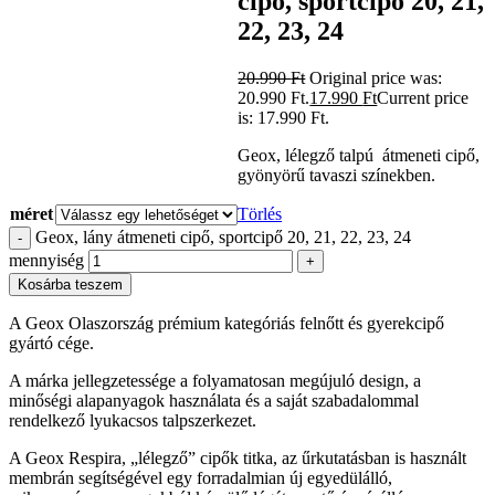
cipő, sportcipő 20, 21,
22, 23, 24
20.990
Ft
Original price was:
20.990 Ft.
17.990
Ft
Current price
is: 17.990 Ft.
Geox, lélegző talpú átmeneti cipő,
gyönyörű tavaszi színekben.
méret
Törlés
Geox, lány átmeneti cipő, sportcipő 20, 21, 22, 23, 24
-
mennyiség
+
Kosárba teszem
A Geox Olaszország prémium kategóriás felnőtt és gyerekcipő
gyártó cége.
A márka jellegzetessége a folyamatosan megújuló design, a
minőségi alapanyagok használata és a saját szabadalommal
rendelkező lyukacsos talpszerkezet.
A Geox Respira, „lélegző” cipők titka, az űrkutatásban is használt
membrán segítségével egy forradalmian új egyedülálló,