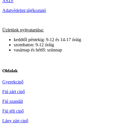
ÁSZF
Adatvédelmi tájékoztató
Üzletünk nyitvatartása:
keddtől péntekig: 9-12 és 14-17 óráig
szombaton: 9-12 óráig
vasárnap és hétfő: szünnap
Oldalak
Gyerekcipő
Fiú zárt cipő
Fiú szandál
Fiú téli cipő
Lány zárt cipő