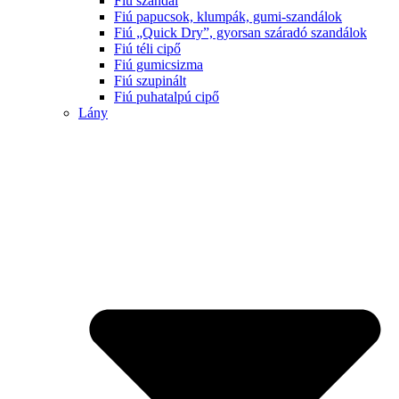
Fiú szandál
Fiú papucsok, klumpák, gumi-szandálok
Fiú „Quick Dry”, gyorsan száradó szandálok
Fiú téli cipő
Fiú gumicsizma
Fiú szupinált
Fiú puhatalpú cipő
Lány