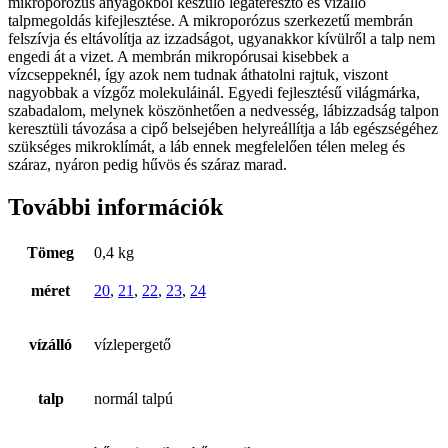
mikroporózus anyagokból készülő légáteresztő és vízálló
talpmegoldás kifejlesztése. A mikroporózus szerkezetű membrán
felszívja és eltávolítja az izzadságot, ugyanakkor kívülről a talp nem
engedi át a vizet. A membrán mikropórusai kisebbek a
vízcseppeknél, így azok nem tudnak áthatolni rajtuk, viszont
nagyobbak a vízgőz molekuláinál. Egyedi fejlesztésű világmárka,
szabadalom, melynek köszönhetően a nedvesség, lábizzadság talpon
keresztüli távozása a cipő belsejében helyreállítja a láb egészségéhez
szükséges mikroklímát, a láb ennek megfelelően télen meleg és
száraz, nyáron pedig hűvös és száraz marad.
További információk
Tömeg
0,4 kg
méret
20
,
21
,
22
,
23
,
24
vízálló
vízlepergető
talp
normál talpú