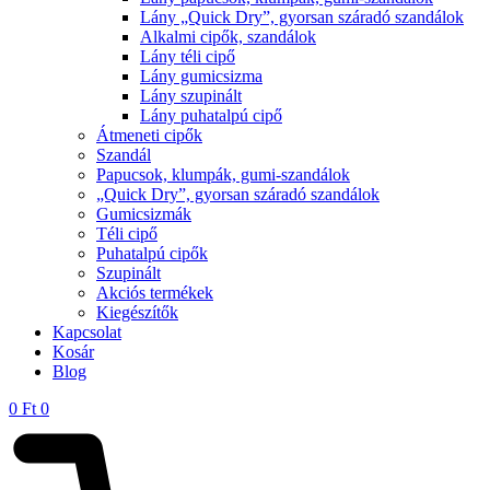
Lány „Quick Dry”, gyorsan száradó szandálok
Alkalmi cipők, szandálok
Lány téli cipő
Lány gumicsizma
Lány szupinált
Lány puhatalpú cipő
Átmeneti cipők
Szandál
Papucsok, klumpák, gumi-szandálok
„Quick Dry”, gyorsan száradó szandálok
Gumicsizmák
Téli cipő
Puhatalpú cipők
Szupinált
Akciós termékek
Kiegészítők
Kapcsolat
Kosár
Blog
0
Ft
0