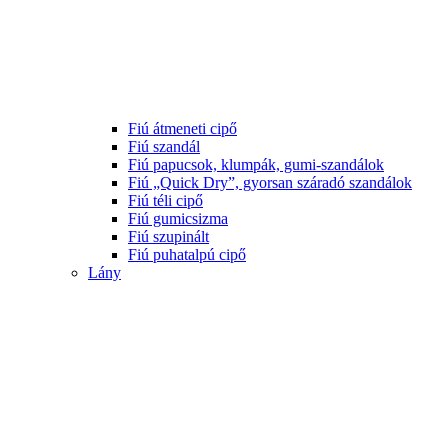
Fiú átmeneti cipő
Fiú szandál
Fiú papucsok, klumpák, gumi-szandálok
Fiú „Quick Dry”, gyorsan száradó szandálok
Fiú téli cipő
Fiú gumicsizma
Fiú szupinált
Fiú puhatalpú cipő
Lány