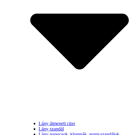
Lány átmeneti cipo
Lány szandál
Lány papucsok, klumpák, gumi-szandálok