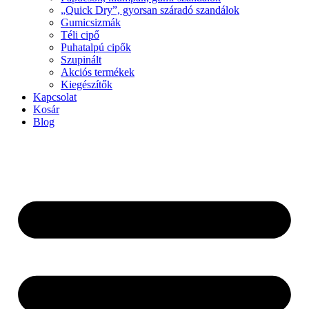
„Quick Dry”, gyorsan száradó szandálok
Gumicsizmák
Téli cipő
Puhatalpú cipők
Szupinált
Akciós termékek
Kiegészítők
Kapcsolat
Kosár
Blog