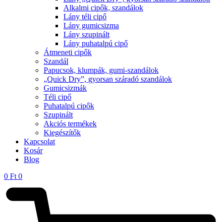
Alkalmi cipők, szandálok
Lány téli cipő
Lány gumicsizma
Lány szupinált
Lány puhatalpú cipő
Átmeneti cipők
Szandál
Papucsok, klumpák, gumi-szandálok
„Quick Dry”, gyorsan száradó szandálok
Gumicsizmák
Téli cipő
Puhatalpú cipők
Szupinált
Akciós termékek
Kiegészítők
Kapcsolat
Kosár
Blog
0
Ft
0