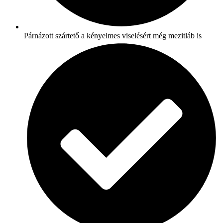
Párnázott szártető a kényelmes viselésért még mezitláb is