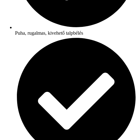
Puha, rugalmas, kivehető talpbélés