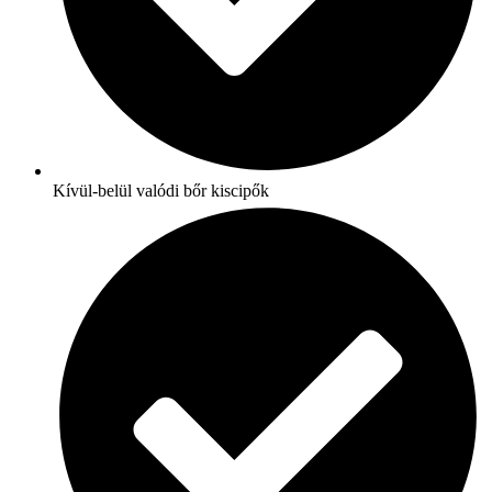
Kívül-belül valódi bőr kiscipők