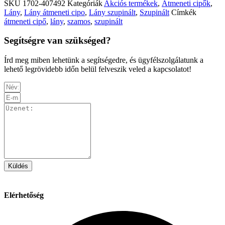
SKU
1702-407492
Kategóriák
Akciós termékek
,
Átmeneti cipők
,
Lány
,
Lány átmeneti cipo
,
Lány szupinált
,
Szupinált
Címkék
átmeneti cipő
,
lány
,
szamos
,
szupinált
Segítségre van szükséged?
Írd meg miben lehetünk a segítségedre, és ügyfélszolgálatunk a
lehető legrövidebb időn belül felveszik veled a kapcsolatot!
Küldés
Elérhetőség