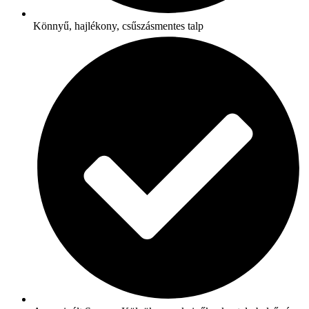
Könnyű, hajlékony, csűszásmentes talp