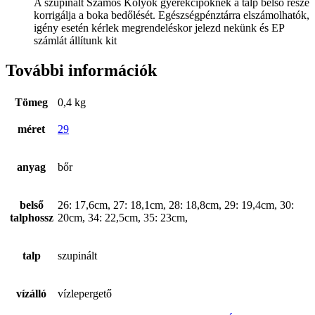
A szupinált Szamos Kölyök gyerekcipőknek a talp belső része
korrigálja a boka bedőlését. Egészségpénztárra elszámolhatók,
igény esetén kérlek megrendeléskor jelezd nekünk és EP
számlát állítunk kit
További információk
Tömeg
0,4 kg
méret
29
anyag
bőr
belső
26: 17,6cm, 27: 18,1cm, 28: 18,8cm, 29: 19,4cm, 30:
talphossz
20cm, 34: 22,5cm, 35: 23cm,
talp
szupinált
vízálló
vízlepergető