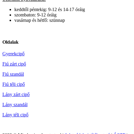
keddtől péntekig: 9-12 és 14-17 óráig
szombaton: 9-12 óráig
vasárnap és hétfő: szünnap
Oldalak
Gyerekcipő
Fiú zárt cipő
Fiú szandál
Fiú téli cipő
Lány zárt cipő
Lány szandál
Lány téli cipő