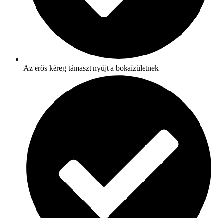
Az erős kéreg támaszt nyújt a bokaízületnek