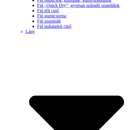
Fiú papucsok, klumpák, gumi-szandálok
Fiú „Quick Dry”, gyorsan száradó szandálok
Fiú téli cipő
Fiú gumicsizma
Fiú szupinált
Fiú puhatalpú cipő
Lány