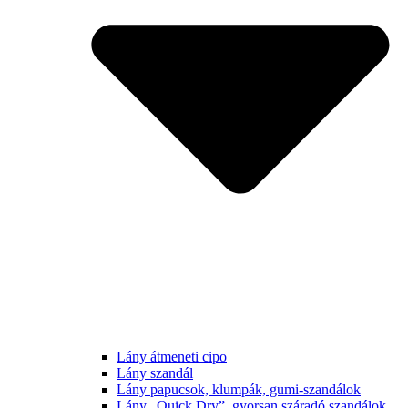
Lány átmeneti cipo
Lány szandál
Lány papucsok, klumpák, gumi-szandálok
Lány „Quick Dry”, gyorsan száradó szandálok