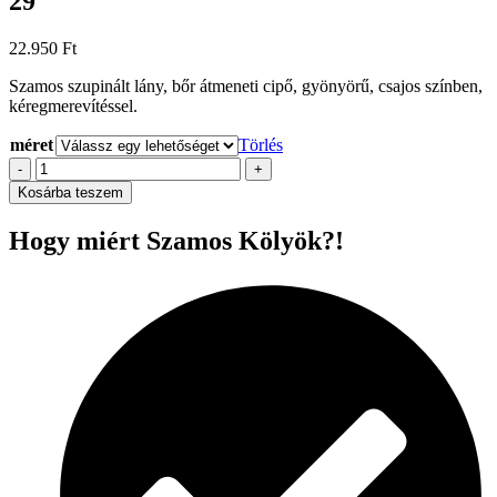
29
22.950
Ft
Szamos szupinált lány, bőr átmeneti cipő, gyönyörű, csajos színben,
kéregmerevítéssel.
méret
Törlés
Szamos
-
+
szupinált,
Kosárba teszem
lány
átmeneti
Hogy miért Szamos Kölyök?!
bőr
cipő
29
mennyiség