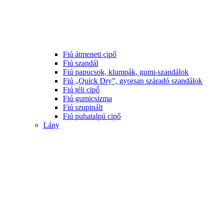
Fiú átmeneti cipő
Fiú szandál
Fiú papucsok, klumpák, gumi-szandálok
Fiú „Quick Dry”, gyorsan száradó szandálok
Fiú téli cipő
Fiú gumicsizma
Fiú szupinált
Fiú puhatalpú cipő
Lány