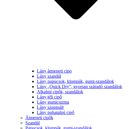
Lány átmeneti cipo
Lány szandál
Lány papucsok, klumpák, gumi-szandálok
Lány „Quick Dry”, gyorsan száradó szandálok
Alkalmi cipők, szandálok
Lány téli cipő
Lány gumicsizma
Lány szupinált
Lány puhatalpú cipő
Átmeneti cipők
Szandál
Papucsok, klumpák, gumi-szandálok