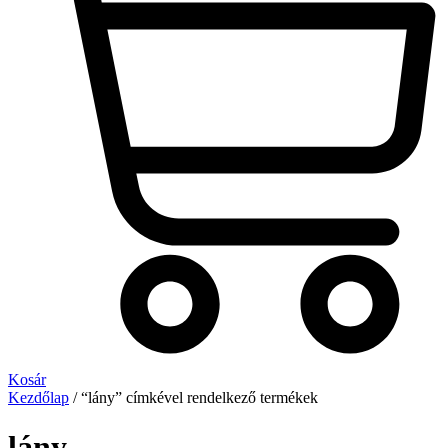
Kosár
Kezdőlap
/ “lány” címkével rendelkező termékek
lány