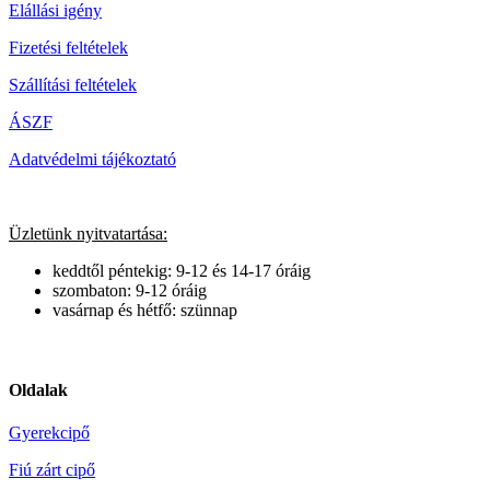
Elállási igény
Fizetési feltételek
Szállítási feltételek
ÁSZF
Adatvédelmi tájékoztató
Üzletünk nyitvatartása:
keddtől péntekig: 9-12 és 14-17 óráig
szombaton: 9-12 óráig
vasárnap és hétfő: szünnap
Oldalak
Gyerekcipő
Fiú zárt cipő