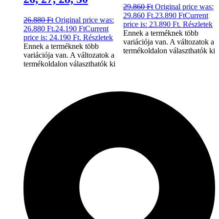
29.860
Ft
Original price was:
29.860 Ft.
23.890
Ft
Current
26.880
Ft
Original price was:
price is: 23.890 Ft.
Részletek
26.880 Ft.
24.190
Ft
Current
Ennek a terméknek több
price is: 24.190 Ft.
Részletek
variációja van. A változatok a
Ennek a terméknek több
termékoldalon választhatók ki
variációja van. A változatok a
termékoldalon választhatók ki