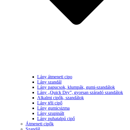
Lány átmeneti cipo
Lány szandál
Lány papucsok, klumpák, gumi-szandálok
Lány „Quick Dry”, gyorsan száradó szandálok
Alkalmi cipők, szandálok
Lány téli cipő
Lány gumicsizma
Lány szupinált
Lány puhatalpú cipő
Átmeneti cipők
Szandál