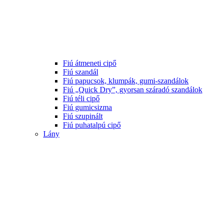
Fiú átmeneti cipő
Fiú szandál
Fiú papucsok, klumpák, gumi-szandálok
Fiú „Quick Dry”, gyorsan száradó szandálok
Fiú téli cipő
Fiú gumicsizma
Fiú szupinált
Fiú puhatalpú cipő
Lány