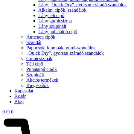
Lány „Quick Dry”, gyorsan száradó szandálok
Alkalmi cipők, szandálok
Lány téli cipő
Lány gumicsizma
Lány szupinált
Lány puhatalpú cipő
Átmeneti cipők
Szandál
Papucsok, klumpák, gumi-szandálok
„Quick Dry”, gyorsan száradó szandálok
Gumicsizmák
Téli cipő
Puhatalpú cipők
Szupinált
Akciós termékek
Kiegészítők
Kapcsolat
Kosár
Blog
0
Ft
0