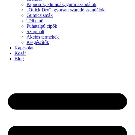
Papucsok, klumpák, gumi-szandálok
„Quick Dry”, gyorsan száradó szandálok
Gumicsizmák
Téli cipő
Puhatalpú cipők
Szupinált
Akciós termékek
Kiegészítők
Kapcsolat
Kosár
Blog