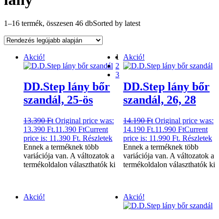
1–16 termék, összesen 46 db
Sorted by latest
Akció!
1
Akció!
2
3
DD.Step lány bőr
DD.Step lány bőr
szandál, 25-ös
szandál, 26, 28
13.390
Ft
Original price was:
14.190
Ft
Original price was:
13.390 Ft.
11.390
Ft
Current
14.190 Ft.
11.990
Ft
Current
price is: 11.390 Ft.
Részletek
price is: 11.990 Ft.
Részletek
Ennek a terméknek több
Ennek a terméknek több
variációja van. A változatok a
variációja van. A változatok a
termékoldalon választhatók ki
termékoldalon választhatók ki
Akció!
Akció!