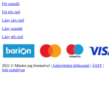
Fiú szandál
Fiú téli cipő
Lány zárt cipő
Lány szandál
Lány téli cipő
2022 © Minden jog fenntartva! |
Adatvédelmi tájékoztató
|
ÁSZF
|
Süti szabályzat