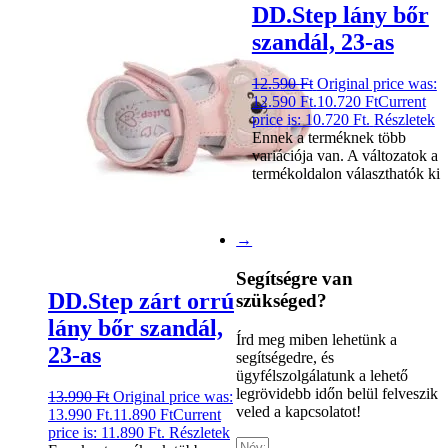
DD.Step lány bőr
szandál, 23-as
12.590
Ft
Original price was:
12.590 Ft.
10.720
Ft
Current
price is: 10.720 Ft.
Részletek
Ennek a terméknek több
variációja van. A változatok a
termékoldalon választhatók ki
→
Segítségre van
DD.Step zárt orrú
szükséged?
lány bőr szandál,
Írd meg miben lehetünk a
23-as
segítségedre, és
ügyfélszolgálatunk a lehető
legrövidebb időn belül felveszik
13.990
Ft
Original price was:
veled a kapcsolatot!
13.990 Ft.
11.890
Ft
Current
price is: 11.890 Ft.
Részletek