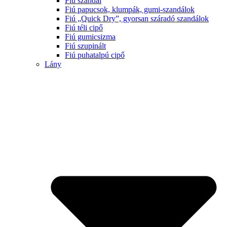
Fiú szandál
Fiú papucsok, klumpák, gumi-szandálok
Fiú „Quick Dry”, gyorsan száradó szandálok
Fiú téli cipő
Fiú gumicsizma
Fiú szupinált
Fiú puhatalpú cipő
Lány