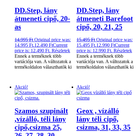
DD.Step, lány
DD.Step, lány
átmeneti cipő, 20-
átmeneti Barefoot
as
cipő, 20, 21, 25
14.995
Ft
Original price was:
15.495
Ft
Original price was:
14.995 Ft.
12.490
Ft
Current
15.495 Ft.
12.990
Ft
Current
price is: 12.490 Ft.
Részletek
price is: 12.990 Ft.
Részletek
Ennek a terméknek több
Ennek a terméknek több
variációja van. A változatok a
variációja van. A változatok a
termékoldalon választhatók ki
termékoldalon választhatók ki
Akció!
Akció!
Szamos szupinált
Geox , vízálló
,vízálló, téli lány
lány téli cipő,
cipő,csizma 25,
csizma, 31, 33, 35
26, 27, 28, 30