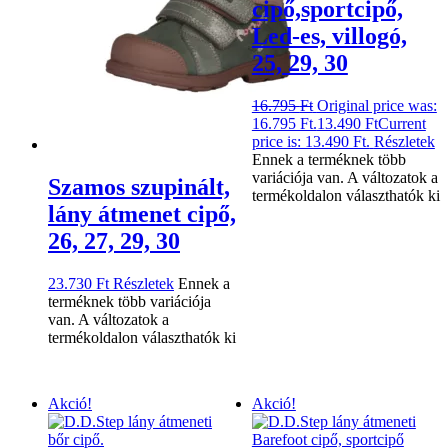
cipő,sportcipő,
Led-es, villogó,
25, 29, 30
16.795
Ft
Original price was:
16.795 Ft.
13.490
Ft
Current
price is: 13.490 Ft.
Részletek
Ennek a terméknek több
variációja van. A változatok a
Szamos szupinált,
termékoldalon választhatók ki
lány átmenet cipő,
26, 27, 29, 30
23.730
Ft
Részletek
Ennek a
terméknek több variációja
van. A változatok a
termékoldalon választhatók ki
Akció!
Akció!