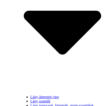
Lány átmeneti cipo
Lány szandál
Lány papucsok, klumpák, gumi-szandálok