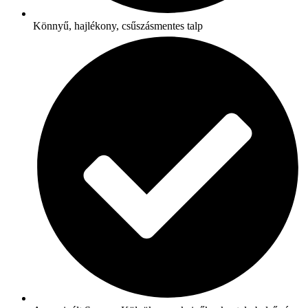
Könnyű, hajlékony, csűszásmentes talp