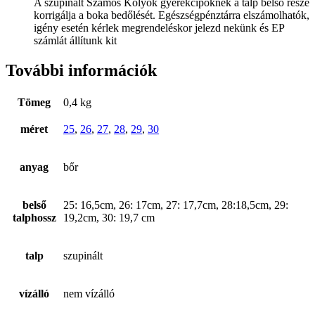
A szupinált Szamos Kölyök gyerekcipőknek a talp belső része
korrigálja a boka bedőlését. Egészségpénztárra elszámolhatók,
igény esetén kérlek megrendeléskor jelezd nekünk és EP
számlát állítunk kit
További információk
Tömeg
0,4 kg
méret
25
,
26
,
27
,
28
,
29
,
30
anyag
bőr
belső
25: 16,5cm, 26: 17cm, 27: 17,7cm, 28:18,5cm, 29:
talphossz
19,2cm, 30: 19,7 cm
talp
szupinált
vízálló
nem vízálló