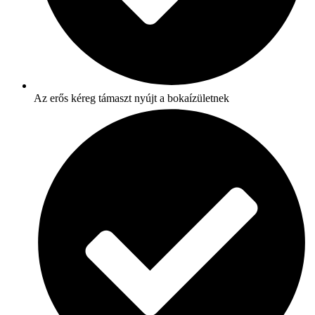
Az erős kéreg támaszt nyújt a bokaízületnek