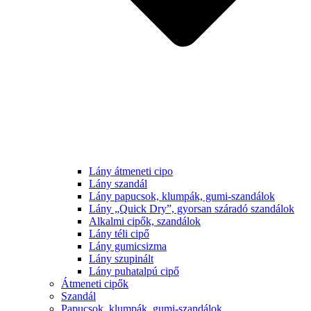
Lány átmeneti cipo
Lány szandál
Lány papucsok, klumpák, gumi-szandálok
Lány „Quick Dry”, gyorsan száradó szandálok
Alkalmi cipők, szandálok
Lány téli cipő
Lány gumicsizma
Lány szupinált
Lány puhatalpú cipő
Átmeneti cipők
Szandál
Papucsok, klumpák, gumi-szandálok