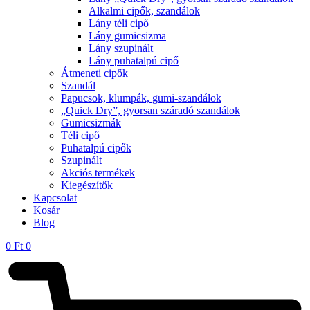
Alkalmi cipők, szandálok
Lány téli cipő
Lány gumicsizma
Lány szupinált
Lány puhatalpú cipő
Átmeneti cipők
Szandál
Papucsok, klumpák, gumi-szandálok
„Quick Dry”, gyorsan száradó szandálok
Gumicsizmák
Téli cipő
Puhatalpú cipők
Szupinált
Akciós termékek
Kiegészítők
Kapcsolat
Kosár
Blog
0
Ft
0