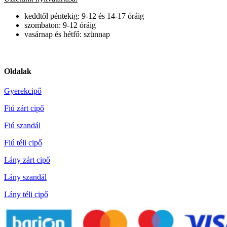
keddtől péntekig: 9-12 és 14-17 óráig
szombaton: 9-12 óráig
vasárnap és hétfő: szünnap
Oldalak
Gyerekcipő
Fiú zárt cipő
Fiú szandál
Fiú téli cipő
Lány zárt cipő
Lány szandál
Lány téli cipő