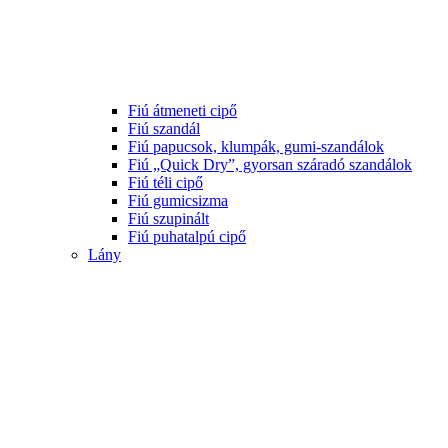
Fiú átmeneti cipő
Fiú szandál
Fiú papucsok, klumpák, gumi-szandálok
Fiú „Quick Dry”, gyorsan száradó szandálok
Fiú téli cipő
Fiú gumicsizma
Fiú szupinált
Fiú puhatalpú cipő
Lány