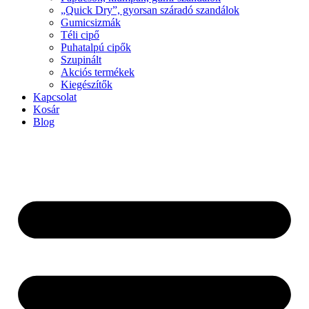
„Quick Dry”, gyorsan száradó szandálok
Gumicsizmák
Téli cipő
Puhatalpú cipők
Szupinált
Akciós termékek
Kiegészítők
Kapcsolat
Kosár
Blog