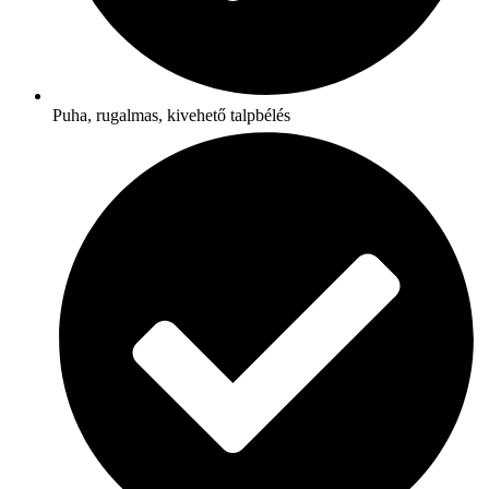
Puha, rugalmas, kivehető talpbélés