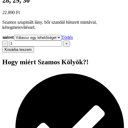
28, 29, 30
22.890
Ft
Szamos szupinált lány, bőr szandál hímzett mintával,
kéregmerevítéssel.
méret
Törlés
Szamos
-
+
szupinált
Kosárba teszem
lány
szandál,
Hogy miért Szamos Kölyök?!
25,
26,
27,
28,
29,
30
mennyiség