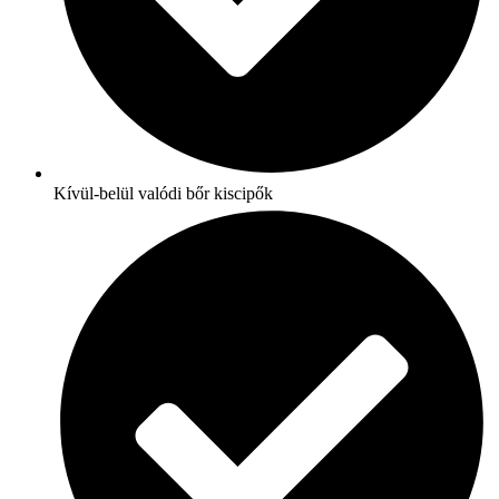
Kívül-belül valódi bőr kiscipők