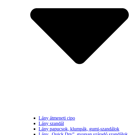
Lány átmeneti cipo
Lány szandál
Lány papucsok, klumpák, gumi-szandálok
Lány „Quick Dry”, gyorsan száradó szandálok