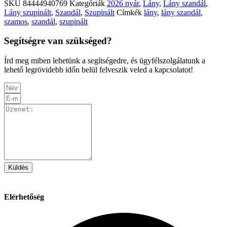
SKU
84444940769
Kategóriák
2026 nyár
,
Lány
,
Lány szandál
,
Lány szupinált
,
Szandál
,
Szupinált
Címkék
lány
,
lány szandál
,
szamos
,
szandál
,
szupinált
Segítségre van szükséged?
Írd meg miben lehetünk a segítségedre, és ügyfélszolgálatunk a
lehető legrövidebb időn belül felveszik veled a kapcsolatot!
Küldés
Elérhetőség