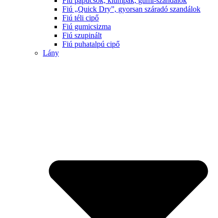
Fiú papucsok, klumpák, gumi-szandálok
Fiú „Quick Dry”, gyorsan száradó szandálok
Fiú téli cipő
Fiú gumicsizma
Fiú szupinált
Fiú puhatalpú cipő
Lány