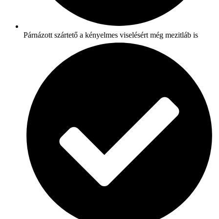
Párnázott szártető a kényelmes viselésért még mezitláb is