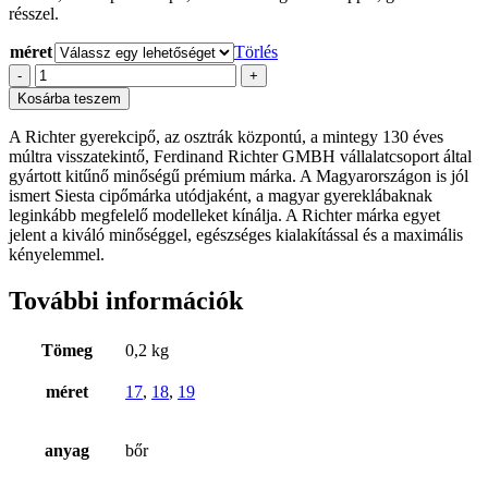
résszel.
méret
Törlés
Richter,
-
+
"első
Kosárba teszem
lépés"
lány
A Richter gyerekcipő, az osztrák központú, a mintegy 130 éves
cipő,
múltra visszatekintő, Ferdinand Richter GMBH vállalatcsoport által
17,
gyártott kitűnő minőségű prémium márka. A Magyarországon is jól
18,
ismert Siesta cipőmárka utódjaként, a magyar gyereklábaknak
19
leginkább megfelelő modelleket kínálja. A Richter márka egyet
mennyiség
jelent a kiváló minőséggel, egészséges kialakítással és a maximális
kényelemmel.
További információk
Tömeg
0,2 kg
méret
17
,
18
,
19
anyag
bőr