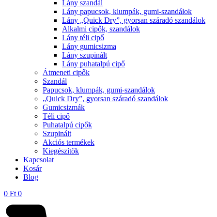
Lány szandál
Lány papucsok, klumpák, gumi-szandálok
Lány „Quick Dry”, gyorsan száradó szandálok
Alkalmi cipők, szandálok
Lány téli cipő
Lány gumicsizma
Lány szupinált
Lány puhatalpú cipő
Átmeneti cipők
Szandál
Papucsok, klumpák, gumi-szandálok
„Quick Dry”, gyorsan száradó szandálok
Gumicsizmák
Téli cipő
Puhatalpú cipők
Szupinált
Akciós termékek
Kiegészítők
Kapcsolat
Kosár
Blog
0
Ft
0