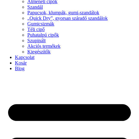
Átmeneti cipők
Szandál
Papucsok, klumpák, gumi-szandálok
„Quick Dry”, gyorsan száradó szandálok
Gumicsizmák
Téli cipő
Puhatalpú cipők
Szupinált
Akciós termékek
Kiegészítők
Kapcsolat
Kosár
Blog