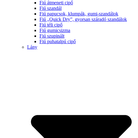
Fiú átmeneti cipő
Fiú szandál
Fiú papucsok, klumpák, gumi-szandálok
Fiú „Quick Dry”, gyorsan száradó szandálok
Fiú téli cipő
Fiú gumicsizma
Fiú szupinált
Fiú puhatalpú cipő
Lány