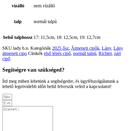
vízálló
nem vízálló
talp
normál talpú
belső talphossz
17: 11,5cm, 18: 12,5cm, 19: 12,7cm
SKU
lady b.n.
Kategóriák
2025 ősz
,
Átmeneti cipők
,
Lány
,
Lány
átmeneti cipo
Címkék
első lépés cipő
,
normál talpú
,
Richter
,
zárt
cipő
Segítségre van szükséged?
Írd meg miben lehetünk a segítségedre, és ügyfélszolgálatunk a
lehető legrövidebb időn belül felveszik veled a kapcsolatot!