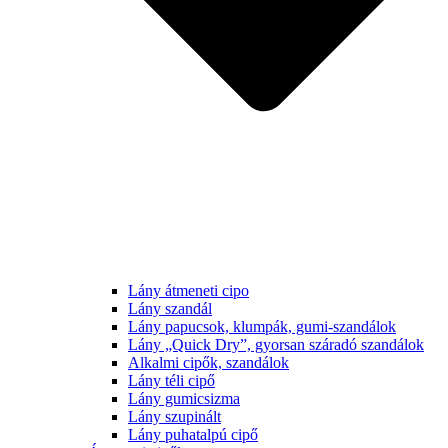
Lány átmeneti cipo
Lány szandál
Lány papucsok, klumpák, gumi-szandálok
Lány „Quick Dry”, gyorsan száradó szandálok
Alkalmi cipők, szandálok
Lány téli cipő
Lány gumicsizma
Lány szupinált
Lány puhatalpú cipő