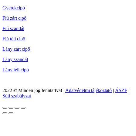
Gyerekcipő
Fiú zárt cipő
Fiú szandál
Fiú téli cipő
Lány zárt cipő
Lány szandál
Lány téli cipő
2022 © Minden jog fenntartva! |
Adatvédelmi tájékoztató
|
ÁSZF
|
Süti szabályzat