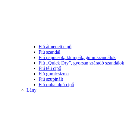
Fiú átmeneti cipő
Fiú szandál
Fiú papucsok, klumpák, gumi-szandálok
Fiú „Quick Dry”, gyorsan száradó szandálok
Fiú téli cipő
Fiú gumicsizma
Fiú szupinált
Fiú puhatalpú cipő
Lány