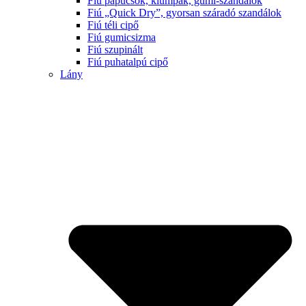
Fiú papucsok, klumpák, gumi-szandálok
Fiú „Quick Dry”, gyorsan száradó szandálok
Fiú téli cipő
Fiú gumicsizma
Fiú szupinált
Fiú puhatalpú cipő
Lány