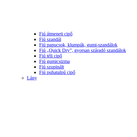
Fiú átmeneti cipő
Fiú szandál
Fiú papucsok, klumpák, gumi-szandálok
Fiú „Quick Dry”, gyorsan száradó szandálok
Fiú téli cipő
Fiú gumicsizma
Fiú szupinált
Fiú puhatalpú cipő
Lány