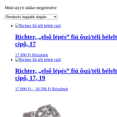
Sorted
Mind a(z) 6 találat megjelenítve
by
latest
Richter, „első lépés” fiú őszi/téli bélelt
cipő, 17
Ennek
17.990
Ft
Részletek
a
terméknek
több
Richter, „első lépés” fiú őszi/téli bélelt
variációja
cipő, 17, 19
van.
A
változatok
Ártartomány:
Ennek
17.990
Ft
–
18.590
Ft
Részletek
a
17.990 Ft
a
termékoldalon
-
terméknek
választhatók
18.590 Ft
több
ki
variációja
van.
A