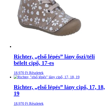
változatok
a
termékoldalon
választhatók
ki
Richter, „első lépés” lány őszi/téli
bélelt cipő, 17-es
Ennek
18.970
Ft
Részletek
a
terméknek
több
Richter, „első lépés” lány cipő, 17, 18,
variációja
19
van.
A
változatok
Ennek
18.970
Ft
Részletek