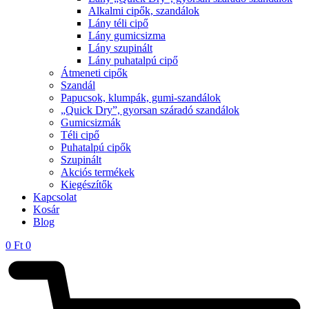
Alkalmi cipők, szandálok
Lány téli cipő
Lány gumicsizma
Lány szupinált
Lány puhatalpú cipő
Átmeneti cipők
Szandál
Papucsok, klumpák, gumi-szandálok
„Quick Dry”, gyorsan száradó szandálok
Gumicsizmák
Téli cipő
Puhatalpú cipők
Szupinált
Akciós termékek
Kiegészítők
Kapcsolat
Kosár
Blog
0
Ft
0