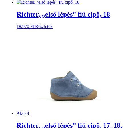
a
a
termékoldalon
terméknek
választhatók
több
Richter, „első lépés” fiú cipő, 18
ki
variációja
van.
Ennek
18.970
Ft
Részletek
A
a
változatok
terméknek
a
több
termékoldalon
variációja
választhatók
van.
ki
A
változatok
a
termékoldalon
választhatók
ki
Akció!
Richter, „első lépés” fiú cipő, 17, 18,