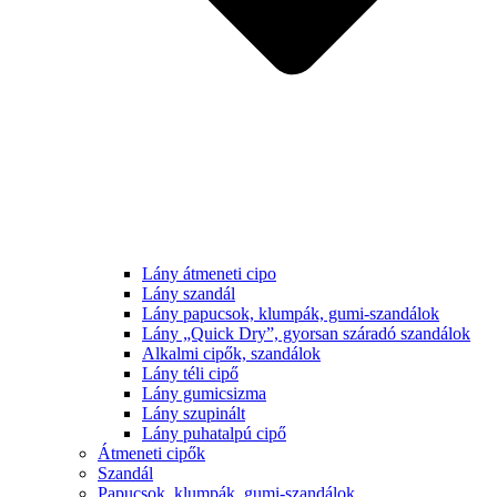
Lány átmeneti cipo
Lány szandál
Lány papucsok, klumpák, gumi-szandálok
Lány „Quick Dry”, gyorsan száradó szandálok
Alkalmi cipők, szandálok
Lány téli cipő
Lány gumicsizma
Lány szupinált
Lány puhatalpú cipő
Átmeneti cipők
Szandál
Papucsok, klumpák, gumi-szandálok