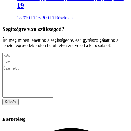
19
Original
Current
Ennek
18.970
Ft
16.300
Ft
Részletek
price
price
a
was:
is:
terméknek
Segítségre van szükséged?
18.970 Ft.
16.300 Ft.
több
variációja
Írd meg miben lehetünk a segítségedre, és ügyfélszolgálatunk a
van.
lehető legrövidebb időn belül felveszik veled a kapcsolatot!
A
változatok
a
termékoldalon
választhatók
ki
Küldés
Elérhetőség