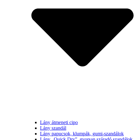
Lány átmeneti cipo
Lány szandál
Lány papucsok, klumpák, gumi-szandálok
Lány „Quick Dry”, gyorsan száradó szandálok