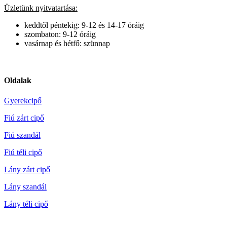
Üzletünk nyitvatartása:
keddtől péntekig: 9-12 és 14-17 óráig
szombaton: 9-12 óráig
vasárnap és hétfő: szünnap
Oldalak
Gyerekcipő
Fiú zárt cipő
Fiú szandál
Fiú téli cipő
Lány zárt cipő
Lány szandál
Lány téli cipő