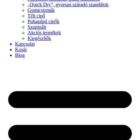
„Quick Dry”, gyorsan száradó szandálok
Gumicsizmák
Téli cipő
Puhatalpú cipők
Szupinált
Akciós termékek
Kiegészítők
Kapcsolat
Kosár
Blog