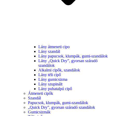
Lány átmeneti cipo
Lány szandál
Lány papucsok, klumpák, gumi-szandálok
Lány „Quick Dry”, gyorsan száradó
szandálok
Alkalmi cipők, szandálok
Lány téli cipő
Lány gumicsizma
Lány szupinált
Lány puhatalpú cipő
Átmeneti cipők
Szandál
Papucsok, klumpák, gumi-szandálok
„Quick Dry”, gyorsan száradó szandálok
Gumicsizmák