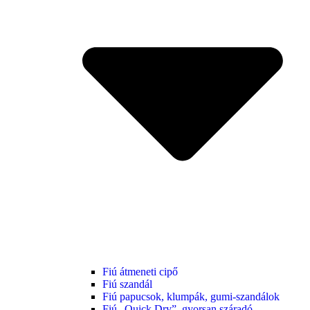
Fiú átmeneti cipő
Fiú szandál
Fiú papucsok, klumpák, gumi-szandálok
Fiú „Quick Dry”, gyorsan száradó