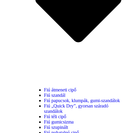
Fiú átmeneti cipő
Fiú szandál
Fiú papucsok, klumpák, gumi-szandálok
Fiú „Quick Dry”, gyorsan száradó
szandálok
Fiú téli cipő
Fiú gumicsizma
Fiú szupinált
Fiú puhatalpú cipő