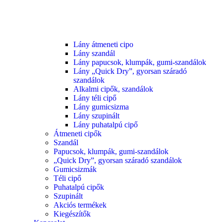
Lány átmeneti cipo
Lány szandál
Lány papucsok, klumpák, gumi-szandálok
Lány „Quick Dry”, gyorsan száradó
szandálok
Alkalmi cipők, szandálok
Lány téli cipő
Lány gumicsizma
Lány szupinált
Lány puhatalpú cipő
Átmeneti cipők
Szandál
Papucsok, klumpák, gumi-szandálok
„Quick Dry”, gyorsan száradó szandálok
Gumicsizmák
Téli cipő
Puhatalpú cipők
Szupinált
Akciós termékek
Kiegészítők