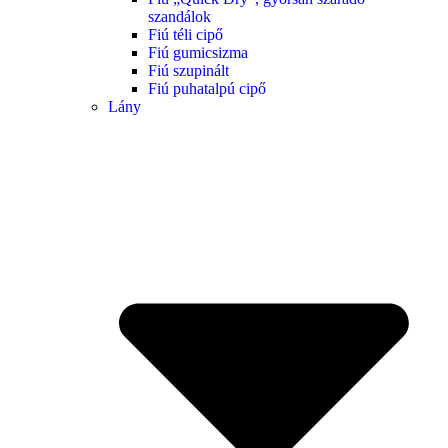
szandálok
Fiú téli cipő
Fiú gumicsizma
Fiú szupinált
Fiú puhatalpú cipő
Lány