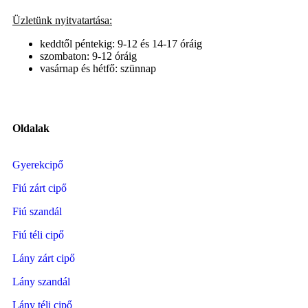
Üzletünk nyitvatartása:
keddtől péntekig: 9-12 és 14-17 óráig
szombaton: 9-12 óráig
vasárnap és hétfő: szünnap
Oldalak
Gyerekcipő
Fiú zárt cipő
Fiú szandál
Fiú téli cipő
Lány zárt cipő
Lány szandál
Lány téli cipő