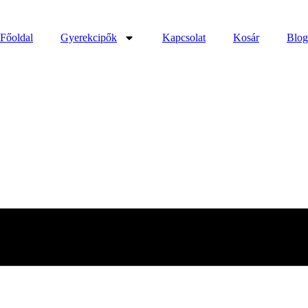
Főoldal
Gyerekcipők
Kapcsolat
Kosár
Blog