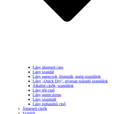
Lány átmeneti cipo
Lány szandál
Lány papucsok, klumpák, gumi-szandálok
Lány „Quick Dry”, gyorsan száradó szandálok
Alkalmi cipők, szandálok
Lány téli cipő
Lány gumicsizma
Lány szupinált
Lány puhatalpú cipő
Átmeneti cipők
Szandál