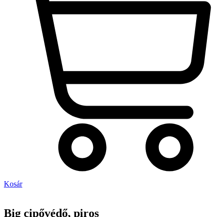
Kosár
Big cipővédő, piros