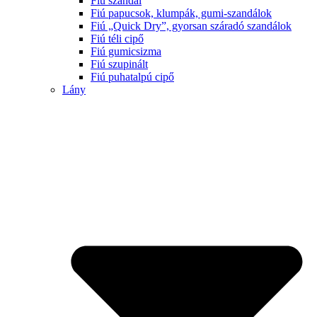
Fiú szandál
Fiú papucsok, klumpák, gumi-szandálok
Fiú „Quick Dry”, gyorsan száradó szandálok
Fiú téli cipő
Fiú gumicsizma
Fiú szupinált
Fiú puhatalpú cipő
Lány