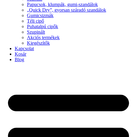
Papucsok, klumpák, gumi-szandálok
„Quick Dry”, gyorsan száradó szandálok
Gumicsizmák
Téli cipő
Puhatalpú cipők
Szupinált
Akciós termékek
Kiegészítők
Kapcsolat
Kosár
Blog