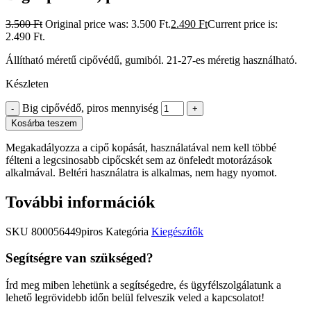
3.500
Ft
Original price was: 3.500 Ft.
2.490
Ft
Current price is:
2.490 Ft.
Állítható méretű cipővédű, gumiból. 21-27-es méretig használható.
Készleten
Big cipővédő, piros mennyiség
-
+
Kosárba teszem
Megakadályozza a cipő kopását, használatával nem kell többé
félteni a legcsinosabb cipőcskét sem az önfeledt motorázások
alkalmával. Beltéri használatra is alkalmas, nem hagy nyomot.
További információk
SKU
800056449piros
Kategória
Kiegészítők
Segítségre van szükséged?
Írd meg miben lehetünk a segítségedre, és ügyfélszolgálatunk a
lehető legrövidebb időn belül felveszik veled a kapcsolatot!