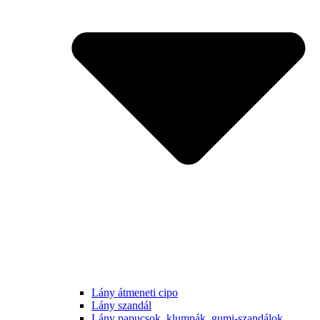
Lány átmeneti cipo
Lány szandál
Lány papucsok, klumpák, gumi-szandálok