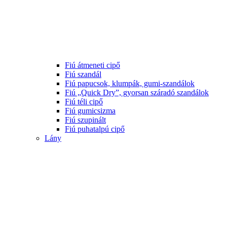
Fiú átmeneti cipő
Fiú szandál
Fiú papucsok, klumpák, gumi-szandálok
Fiú „Quick Dry”, gyorsan száradó szandálok
Fiú téli cipő
Fiú gumicsizma
Fiú szupinált
Fiú puhatalpú cipő
Lány