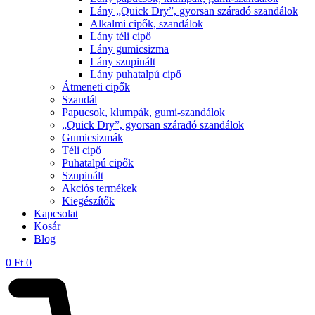
Lány „Quick Dry”, gyorsan száradó szandálok
Alkalmi cipők, szandálok
Lány téli cipő
Lány gumicsizma
Lány szupinált
Lány puhatalpú cipő
Átmeneti cipők
Szandál
Papucsok, klumpák, gumi-szandálok
„Quick Dry”, gyorsan száradó szandálok
Gumicsizmák
Téli cipő
Puhatalpú cipők
Szupinált
Akciós termékek
Kiegészítők
Kapcsolat
Kosár
Blog
0
Ft
0