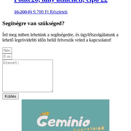
variációja
választhatók
van.
ki
Original
Current
Ennek
16.200
Ft
9.700
Ft
Részletek
A
price
price
a
változatok
was:
is:
terméknek
Segítségre van szükséged?
a
16.200 Ft.
9.700 Ft.
több
termékoldalon
variációja
választhatók
Írd meg miben lehetünk a segítségedre, és ügyfélszolgálatunk a
van.
ki
lehető legrövidebb időn belül felveszik veled a kapcsolatot!
A
változatok
a
termékoldalon
választhatók
ki
Küldés