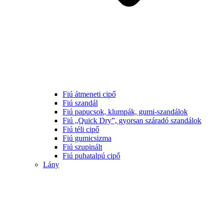
Fiú átmeneti cipő
Fiú szandál
Fiú papucsok, klumpák, gumi-szandálok
Fiú „Quick Dry”, gyorsan száradó szandálok
Fiú téli cipő
Fiú gumicsizma
Fiú szupinált
Fiú puhatalpú cipő
Lány