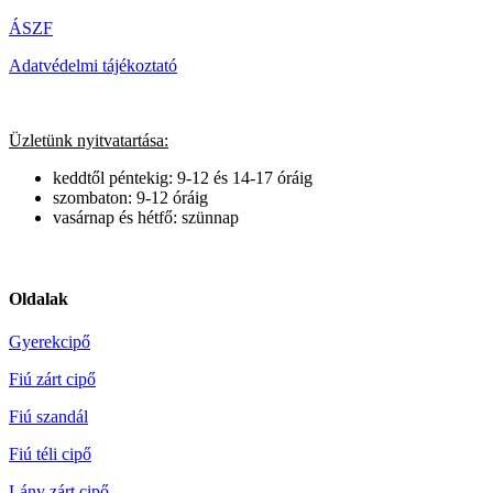
ÁSZF
Adatvédelmi tájékoztató
Üzletünk nyitvatartása:
keddtől péntekig: 9-12 és 14-17 óráig
szombaton: 9-12 óráig
vasárnap és hétfő: szünnap
Oldalak
Gyerekcipő
Fiú zárt cipő
Fiú szandál
Fiú téli cipő
Lány zárt cipő