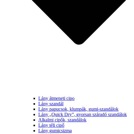
Lány átmeneti cipo
Lány szandál
Lány papucsok, klumpák, gumi-szandálok
Lány „Quick Dry”, gyorsan száradó szandálok
Alkalmi cipők, szandálok
Lány téli cipő
Lány gumicsizma