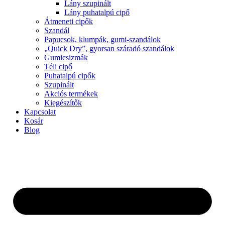
Lány szupinált
Lány puhatalpú cipő
Átmeneti cipők
Szandál
Papucsok, klumpák, gumi-szandálok
„Quick Dry”, gyorsan száradó szandálok
Gumicsizmák
Téli cipő
Puhatalpú cipők
Szupinált
Akciós termékek
Kiegészítők
Kapcsolat
Kosár
Blog