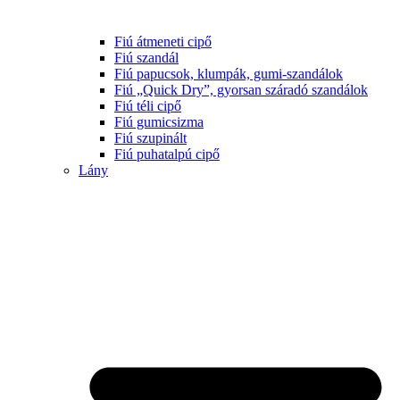
Fiú átmeneti cipő
Fiú szandál
Fiú papucsok, klumpák, gumi-szandálok
Fiú „Quick Dry”, gyorsan száradó szandálok
Fiú téli cipő
Fiú gumicsizma
Fiú szupinált
Fiú puhatalpú cipő
Lány