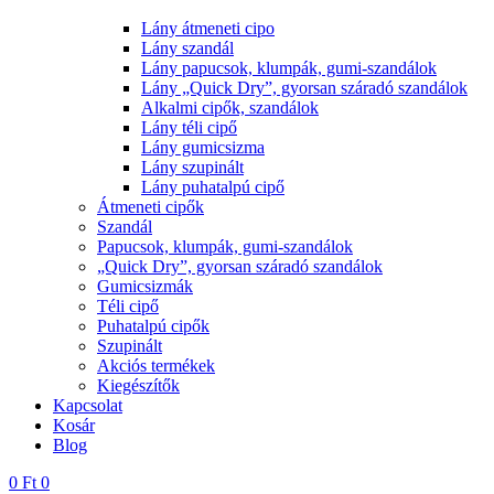
Lány átmeneti cipo
Lány szandál
Lány papucsok, klumpák, gumi-szandálok
Lány „Quick Dry”, gyorsan száradó szandálok
Alkalmi cipők, szandálok
Lány téli cipő
Lány gumicsizma
Lány szupinált
Lány puhatalpú cipő
Átmeneti cipők
Szandál
Papucsok, klumpák, gumi-szandálok
„Quick Dry”, gyorsan száradó szandálok
Gumicsizmák
Téli cipő
Puhatalpú cipők
Szupinált
Akciós termékek
Kiegészítők
Kapcsolat
Kosár
Blog
0
Ft
0