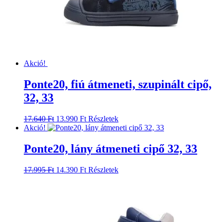
választhatók
ki
Akció!
Ponte20, fiú átmeneti, szupinált cipő,
32, 33
Original
Current
Ennek
17.640
Ft
13.990
Ft
Részletek
price
price
a
Akció!
was:
is:
terméknek
17.640 Ft.
13.990 Ft.
több
Ponte20, lány átmeneti cipő 32, 33
variációja
van.
Original
Current
Ennek
17.995
Ft
14.390
Ft
Részletek
A
price
price
a
változatok
was:
is:
terméknek
a
17.995 Ft.
14.390 Ft.
több
termékoldalon
variációja
választhatók
van.
ki