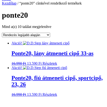
Kezdőlap
/ “ponte20” címkével rendelkező termékek
ponte20
Sorted
Mind a(z) 10 találat megjelenítve
by
latest
Akció!
Ponte20, lány átmeneti cipő 33-as
Original
Current
Ennek
16.990
Ft
13.590
Ft
Részletek
price
price
a
Akció!
was:
is:
terméknek
16.990 Ft.
13.590 Ft.
több
Ponte20, fiú átmeneti cipő, sportcipő,
variációja
23, 26
van.
A
változatok
Original
Current
Ennek
16.990
Ft
13.590
Ft
Részletek
a
price
price
a
termékoldalon
was:
is:
terméknek
választhatók