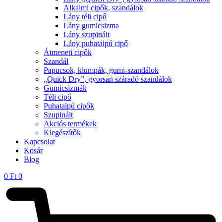
Alkalmi cipők, szandálok
Lány téli cipő
Lány gumicsizma
Lány szupinált
Lány puhatalpú cipő
Átmeneti cipők
Szandál
Papucsok, klumpák, gumi-szandálok
„Quick Dry”, gyorsan száradó szandálok
Gumicsizmák
Téli cipő
Puhatalpú cipők
Szupinált
Akciós termékek
Kiegészítők
Kapcsolat
Kosár
Blog
0
Ft
0