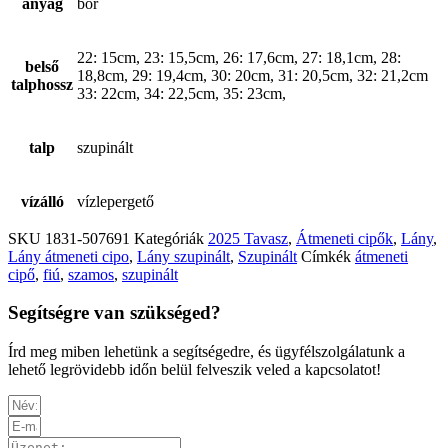
anyag
bőr
22: 15cm, 23: 15,5cm, 26: 17,6cm, 27: 18,1cm, 28:
belső
18,8cm, 29: 19,4cm, 30: 20cm, 31: 20,5cm, 32: 21,2cm
talphossz
33: 22cm, 34: 22,5cm, 35: 23cm,
talp
szupinált
vízálló
vízlepergető
SKU
1831-507691
Kategóriák
2025 Tavasz
,
Átmeneti cipők
,
Lány
,
Lány átmeneti cipo
,
Lány szupinált
,
Szupinált
Címkék
átmeneti
cipő
,
fiú
,
szamos
,
szupinált
Segítségre van szükséged?
Írd meg miben lehetünk a segítségedre, és ügyfélszolgálatunk a
lehető legrövidebb időn belül felveszik veled a kapcsolatot!