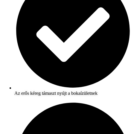
Az erős kéreg támaszt nyújt a bokaízületnek