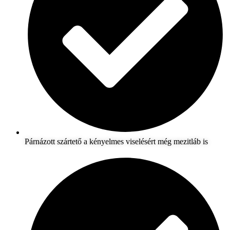
Párnázott szártető a kényelmes viselésért még mezitláb is