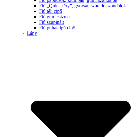
Fiú papucsok, klumpák, gumi-szandálok
Fiú „Quick Dry”, gyorsan száradó szandálok
Fiú téli cipő
Fiú gumicsizma
Fiú szupinált
Fiú puhatalpú cipő
Lány