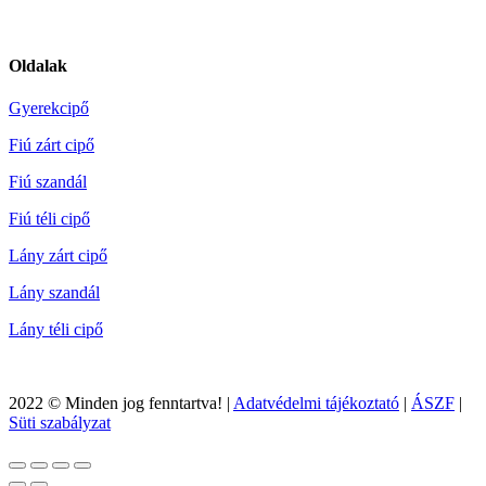
Oldalak
Gyerekcipő
Fiú zárt cipő
Fiú szandál
Fiú téli cipő
Lány zárt cipő
Lány szandál
Lány téli cipő
2022 © Minden jog fenntartva! |
Adatvédelmi tájékoztató
|
ÁSZF
|
Süti szabályzat