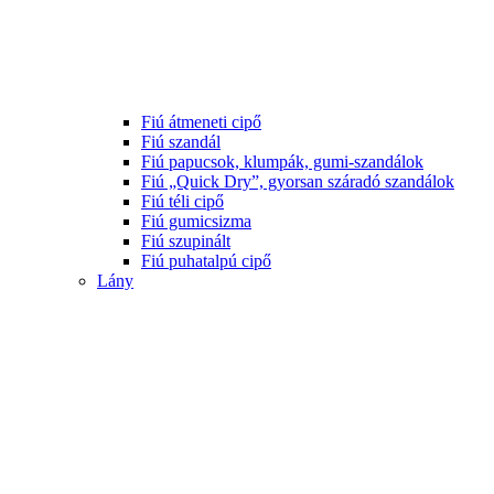
Fiú átmeneti cipő
Fiú szandál
Fiú papucsok, klumpák, gumi-szandálok
Fiú „Quick Dry”, gyorsan száradó szandálok
Fiú téli cipő
Fiú gumicsizma
Fiú szupinált
Fiú puhatalpú cipő
Lány