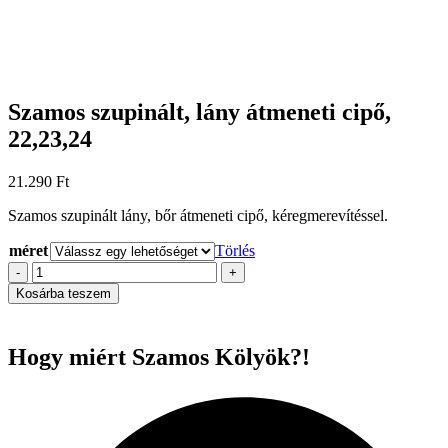
Szamos szupinált, lány átmeneti cipő,
22,23,24
21.290
Ft
Szamos szupinált lány, bőr átmeneti cipő, kéregmerevítéssel.
méret
Törlés
Szamos
-
+
szupinált,
Kosárba teszem
lány
átmeneti
cipő,
Hogy miért Szamos Kölyök?!
22,23,24
mennyiség