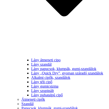
Lány átmeneti cipo
Lány szandál
Lány papucsok, klumpák, gumi-szandálok
Lány „Quick Dry”, gyorsan száradó szandálok
Alkalmi cipők, szandálok
Lány téli cipő
Lány gumicsizma
Lány szupinált
Lány puhatalpú cipő
Átmeneti cipők
Szandál
Papucsok, klumpák, gumi-szandálok