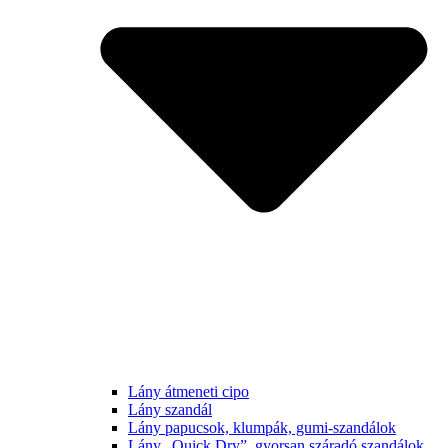
Lány átmeneti cipo
Lány szandál
Lány papucsok, klumpák, gumi-szandálok
Lány „Quick Dry”, gyorsan száradó szandálok