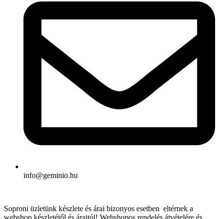
info@geminio.hu
Soproni üzletünk készlete és árai bizonyos esetben eltérnek a
webshop készletétől és áraitól! Webshopos rendelés átvételére és