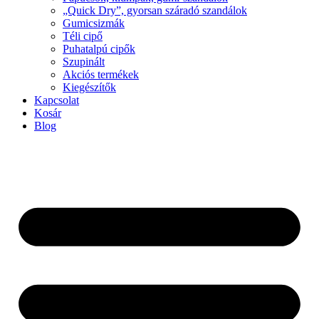
„Quick Dry”, gyorsan száradó szandálok
Gumicsizmák
Téli cipő
Puhatalpú cipők
Szupinált
Akciós termékek
Kiegészítők
Kapcsolat
Kosár
Blog