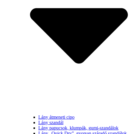
Lány átmeneti cipo
Lány szandál
Lány papucsok, klumpák, gumi-szandálok
Lány „Quick Dry”, gyorsan száradó szandálok