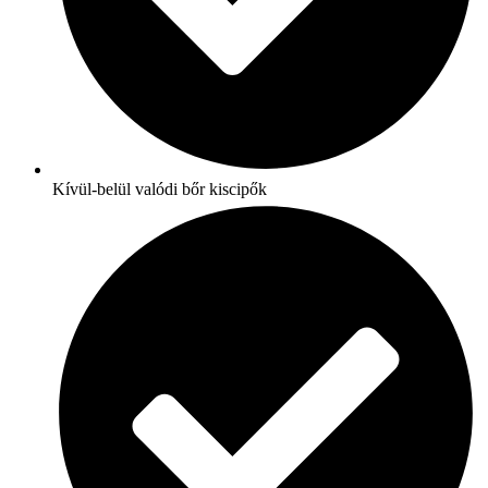
Kívül-belül valódi bőr kiscipők