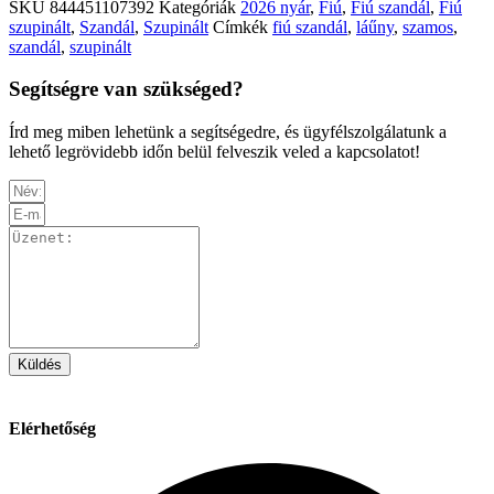
SKU
844451107392
Kategóriák
2026 nyár
,
Fiú
,
Fiú szandál
,
Fiú
szupinált
,
Szandál
,
Szupinált
Címkék
fiú szandál
,
láűny
,
szamos
,
szandál
,
szupinált
Segítségre van szükséged?
Írd meg miben lehetünk a segítségedre, és ügyfélszolgálatunk a
lehető legrövidebb időn belül felveszik veled a kapcsolatot!
Küldés
Elérhetőség