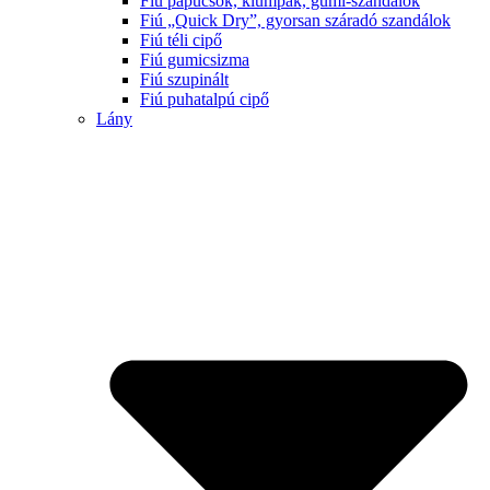
Fiú papucsok, klumpák, gumi-szandálok
Fiú „Quick Dry”, gyorsan száradó szandálok
Fiú téli cipő
Fiú gumicsizma
Fiú szupinált
Fiú puhatalpú cipő
Lány