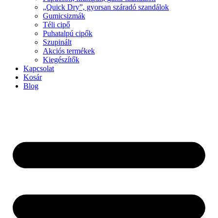
„Quick Dry”, gyorsan száradó szandálok
Gumicsizmák
Téli cipő
Puhatalpú cipők
Szupinált
Akciós termékek
Kiegészítők
Kapcsolat
Kosár
Blog