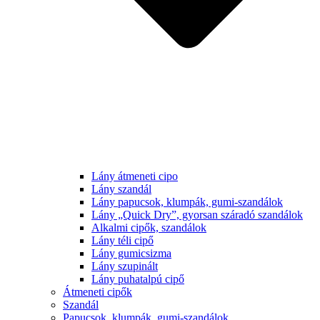
Lány átmeneti cipo
Lány szandál
Lány papucsok, klumpák, gumi-szandálok
Lány „Quick Dry”, gyorsan száradó szandálok
Alkalmi cipők, szandálok
Lány téli cipő
Lány gumicsizma
Lány szupinált
Lány puhatalpú cipő
Átmeneti cipők
Szandál
Papucsok, klumpák, gumi-szandálok