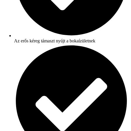
Az erős kéreg támaszt nyújt a bokaízületnek