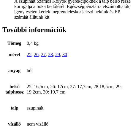
A szupinált Szamos Kölyök gyerekcipőknek a talp belső része
korrigálja a boka bedőlését. Egészségpénztárra elszámolhatók,
igény esetén kérlek megrendeléskor jelezd nekünk és EP
számlát állítunk kit
További információk
Tömeg
0,4 kg
méret
25
,
26
,
27
,
28
,
29
,
30
anyag
bőr
belső
25: 16,5cm, 26: 17cm, 27: 17,7cm, 28:18,5cm, 29:
talphossz
19,2cm, 30: 19,7 cm
talp
szupinált
vízálló
nem vízálló