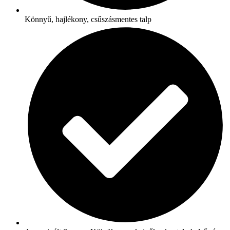
Könnyű, hajlékony, csűszásmentes talp