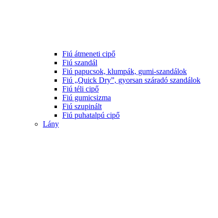
Fiú átmeneti cipő
Fiú szandál
Fiú papucsok, klumpák, gumi-szandálok
Fiú „Quick Dry”, gyorsan száradó szandálok
Fiú téli cipő
Fiú gumicsizma
Fiú szupinált
Fiú puhatalpú cipő
Lány