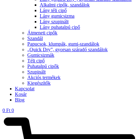
Alkalmi cipők, szandálok
Lány téli cipő
Lány gumicsizma
Lány szupinált
Lány puhatalpú cipő
Átmeneti cipők
Szandál
Papucsok, klumpák, gumi-szandálok
„Quick Dry”, gyorsan száradó szandálok
Gumicsizmák
Téli cipő
Puhatalpú cipők
Szupinált
Akciós termékek
Kiegészítők
Kapcsolat
Kosár
Blog
0
Ft
0