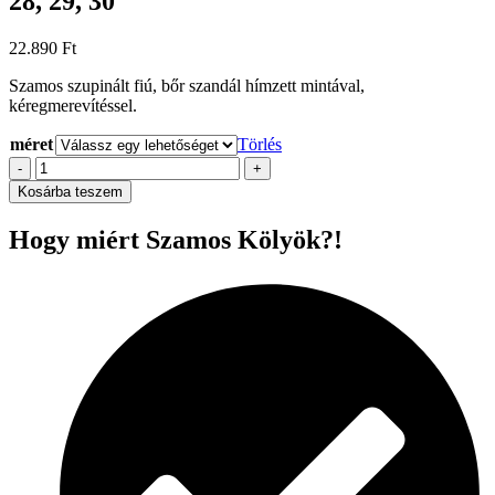
28, 29, 30
22.890
Ft
Szamos szupinált fiú, bőr szandál hímzett mintával,
kéregmerevítéssel.
méret
Törlés
Szamos
-
+
szupinált
Kosárba teszem
fiú
szandál,
Hogy miért Szamos Kölyök?!
25,
26,
27,
28,
29,
30
mennyiség