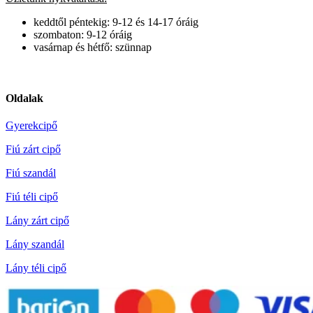
keddtől péntekig: 9-12 és 14-17 óráig
szombaton: 9-12 óráig
vasárnap és hétfő: szünnap
Oldalak
Gyerekcipő
Fiú zárt cipő
Fiú szandál
Fiú téli cipő
Lány zárt cipő
Lány szandál
Lány téli cipő