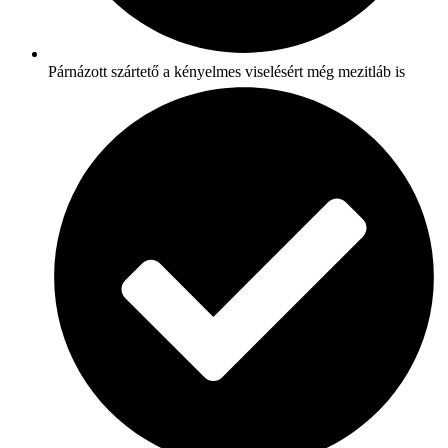
Párnázott szártető a kényelmes viselésért még mezitláb is