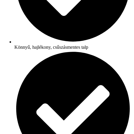
Könnyű, hajlékony, csűszásmentes talp