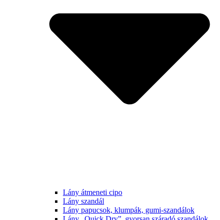
Lány átmeneti cipo
Lány szandál
Lány papucsok, klumpák, gumi-szandálok
Lány „Quick Dry”, gyorsan száradó szandálok