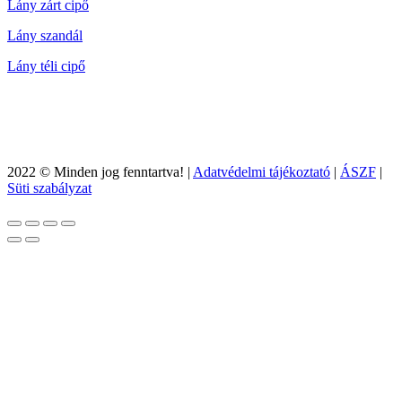
Lány zárt cipő
Lány szandál
Lány téli cipő
2022 © Minden jog fenntartva! |
Adatvédelmi tájékoztató
|
ÁSZF
|
Süti szabályzat