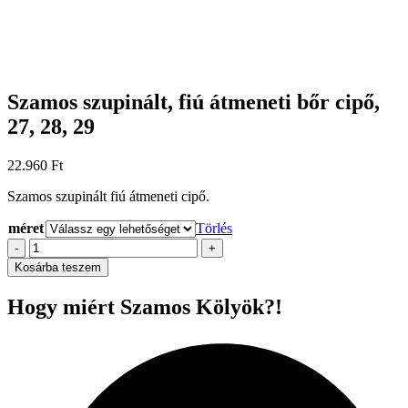
Szamos szupinált, fiú átmeneti bőr cipő,
27, 28, 29
22.960
Ft
Szamos szupinált fiú átmeneti cipő.
méret
Törlés
Szamos
-
+
szupinált,
Kosárba teszem
fiú
átmeneti
Hogy miért Szamos Kölyök?!
bőr
cipő,
27,
28,
29
mennyiség