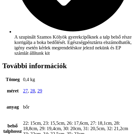
A szupinált Szamos Kölyök gyerekcipőknek a talp belső része
korrigálja a boka bedőlését. Egészségpénztárra elszámolhatók,
igény esetén kérlek megrendeléskor jelezd nekünk és EP
számlát állítunk kit
További információk
Tömeg
0,4 kg
méret
27
,
28
,
29
anyag
bőr
22: 15cm, 23: 15,5cm, 26: 17,6cm, 27: 18,1cm, 28:
belső
18,8cm, 29: 19,4cm, 30: 20cm, 31: 20,5cm, 32: 21,2cm
talphossz
33: 22cm, 34: 22,5cm, 35: 23cm,