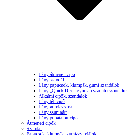
Lány átmeneti cipo
Lány szandál
Lány papucsok, klumpák, gumi-szandálok
Lány „Quick Dry”, gyorsan száradó szandálok
Alkalmi cipők, szandálok
Lány téli cipő
Lány gumicsizma
Lány szupinált
Lány puhatalpú cipő
Átmeneti cipők
Szandál
Papucsok, klumpák, gumi-szandálok