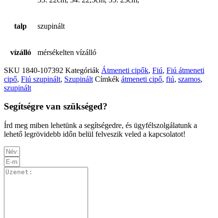
talp
szupinált
vízálló
mérsékelten vízálló
SKU
1840-107392
Kategóriák
Átmeneti cipők
,
Fiú
,
Fiú átmeneti
cipő
,
Fiú szupinált
,
Szupinált
Címkék
átmeneti cipő
,
fiú
,
szamos
,
szupinált
Segítségre van szükséged?
Írd meg miben lehetünk a segítségedre, és ügyfélszolgálatunk a
lehető legrövidebb időn belül felveszik veled a kapcsolatot!