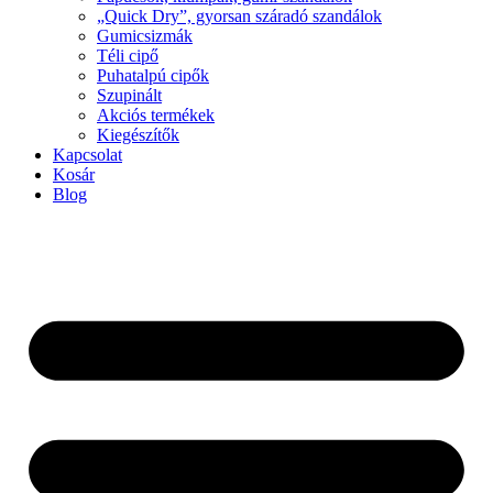
„Quick Dry”, gyorsan száradó szandálok
Gumicsizmák
Téli cipő
Puhatalpú cipők
Szupinált
Akciós termékek
Kiegészítők
Kapcsolat
Kosár
Blog