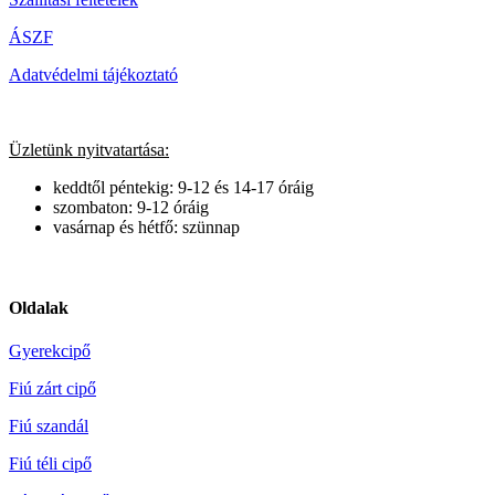
ÁSZF
Adatvédelmi tájékoztató
Üzletünk nyitvatartása:
keddtől péntekig: 9-12 és 14-17 óráig
szombaton: 9-12 óráig
vasárnap és hétfő: szünnap
Oldalak
Gyerekcipő
Fiú zárt cipő
Fiú szandál
Fiú téli cipő