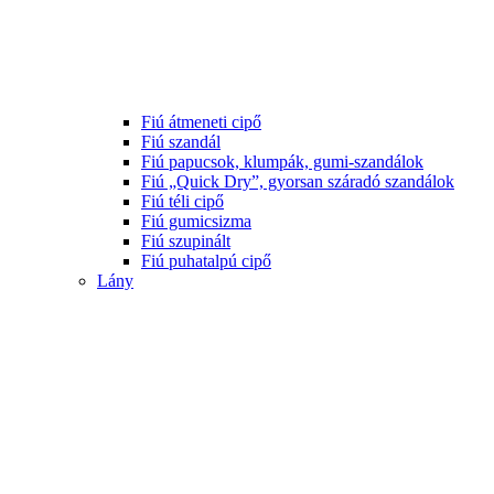
Fiú átmeneti cipő
Fiú szandál
Fiú papucsok, klumpák, gumi-szandálok
Fiú „Quick Dry”, gyorsan száradó szandálok
Fiú téli cipő
Fiú gumicsizma
Fiú szupinált
Fiú puhatalpú cipő
Lány