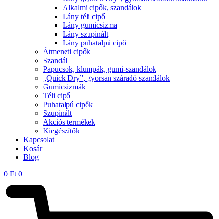
Alkalmi cipők, szandálok
Lány téli cipő
Lány gumicsizma
Lány szupinált
Lány puhatalpú cipő
Átmeneti cipők
Szandál
Papucsok, klumpák, gumi-szandálok
„Quick Dry”, gyorsan száradó szandálok
Gumicsizmák
Téli cipő
Puhatalpú cipők
Szupinált
Akciós termékek
Kiegészítők
Kapcsolat
Kosár
Blog
0
Ft
0