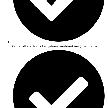
Párnázott szártető a kényelmes viselésért még mezitláb is