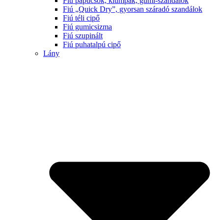
Fiú papucsok, klumpák, gumi-szandálok
Fiú „Quick Dry”, gyorsan száradó szandálok
Fiú téli cipő
Fiú gumicsizma
Fiú szupinált
Fiú puhatalpú cipő
Lány