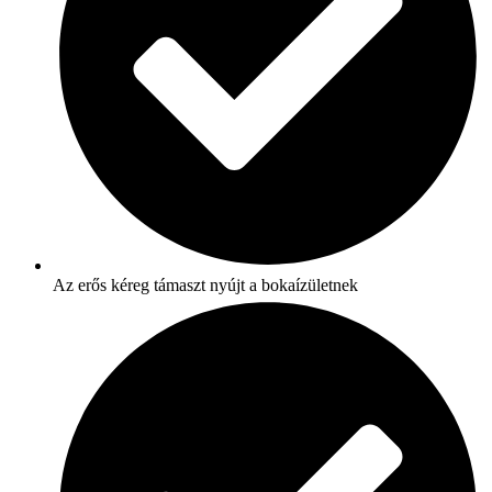
Az erős kéreg támaszt nyújt a bokaízületnek