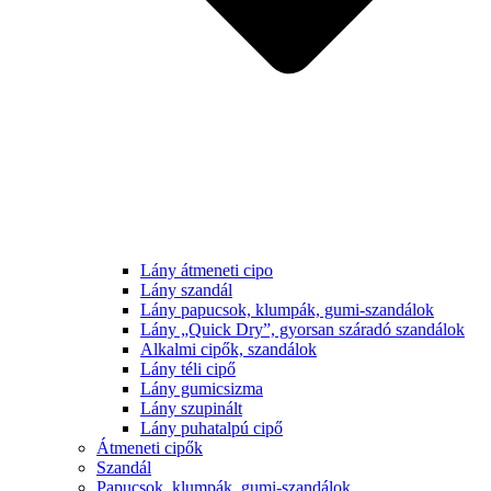
Lány átmeneti cipo
Lány szandál
Lány papucsok, klumpák, gumi-szandálok
Lány „Quick Dry”, gyorsan száradó szandálok
Alkalmi cipők, szandálok
Lány téli cipő
Lány gumicsizma
Lány szupinált
Lány puhatalpú cipő
Átmeneti cipők
Szandál
Papucsok, klumpák, gumi-szandálok