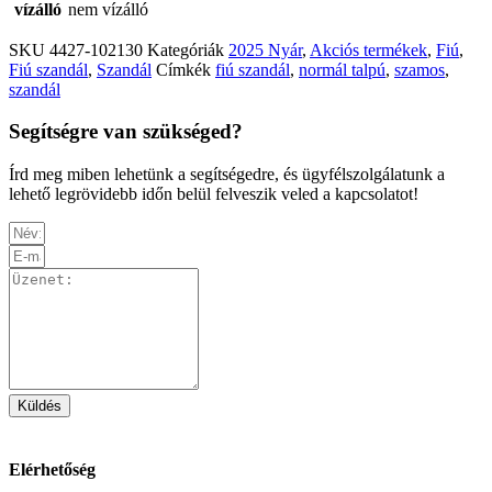
vízálló
nem vízálló
SKU
4427-102130
Kategóriák
2025 Nyár
,
Akciós termékek
,
Fiú
,
Fiú szandál
,
Szandál
Címkék
fiú szandál
,
normál talpú
,
szamos
,
szandál
Segítségre van szükséged?
Írd meg miben lehetünk a segítségedre, és ügyfélszolgálatunk a
lehető legrövidebb időn belül felveszik veled a kapcsolatot!
Küldés
Elérhetőség