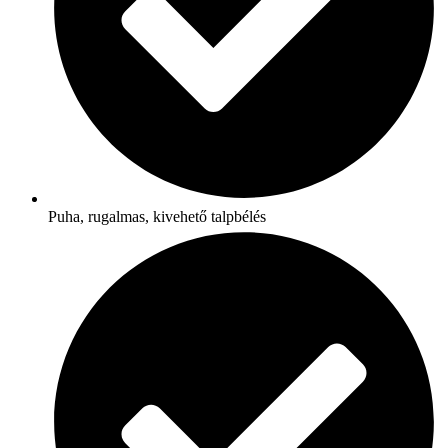
Puha, rugalmas, kivehető talpbélés