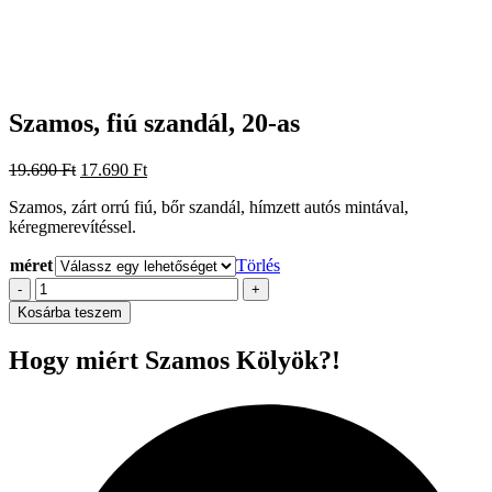
Szamos, fiú szandál, 20-as
Original
Current
19.690
Ft
17.690
Ft
price
price
Szamos, zárt orrú fiú, bőr szandál, hímzett autós mintával,
was:
is:
kéregmerevítéssel.
19.690 Ft.
17.690 Ft.
méret
Törlés
Szamos,
-
+
fiú
Kosárba teszem
szandál,
20-
Hogy miért Szamos Kölyök?!
as
mennyiség