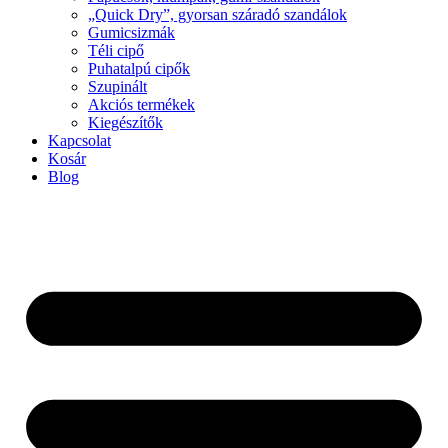
„Quick Dry”, gyorsan száradó szandálok
Gumicsizmák
Téli cipő
Puhatalpú cipők
Szupinált
Akciós termékek
Kiegészítők
Kapcsolat
Kosár
Blog