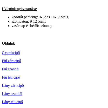
Üzletünk nyitvatartása:
keddtől péntekig: 9-12 és 14-17 óráig
szombaton: 9-12 óráig
vasárnap és hétfő: szünnap
Oldalak
Gyerekcipő
Fiú zárt cipő
Fiú szandál
Fiú téli cipő
Lány zárt cipő
Lány szandál
Lány téli cipő