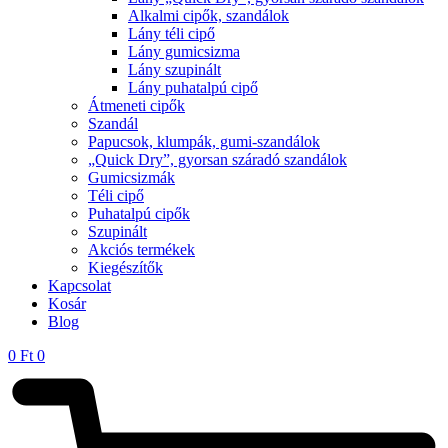
Alkalmi cipők, szandálok
Lány téli cipő
Lány gumicsizma
Lány szupinált
Lány puhatalpú cipő
Átmeneti cipők
Szandál
Papucsok, klumpák, gumi-szandálok
„Quick Dry”, gyorsan száradó szandálok
Gumicsizmák
Téli cipő
Puhatalpú cipők
Szupinált
Akciós termékek
Kiegészítők
Kapcsolat
Kosár
Blog
0
Ft
0