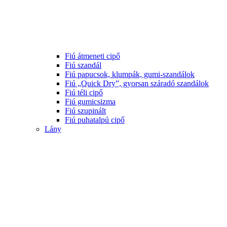
Fiú átmeneti cipő
Fiú szandál
Fiú papucsok, klumpák, gumi-szandálok
Fiú „Quick Dry”, gyorsan száradó szandálok
Fiú téli cipő
Fiú gumicsizma
Fiú szupinált
Fiú puhatalpú cipő
Lány