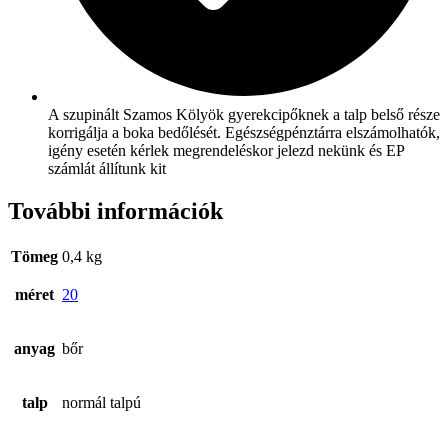
A szupinált Szamos Kölyök gyerekcipőknek a talp belső része
korrigálja a boka bedőlését. Egészségpénztárra elszámolhatók,
igény esetén kérlek megrendeléskor jelezd nekünk és EP
számlát állítunk kit
További információk
Tömeg
0,4 kg
méret
20
anyag
bőr
talp
normál talpú