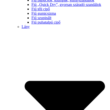
Fiú papucsok, klumpák, gumi-szandálok
Fiú „Quick Dry”, gyorsan száradó szandálok
Fiú téli cipő
Fiú gumicsizma
Fiú szupinált
Fiú puhatalpú cipő
Lány