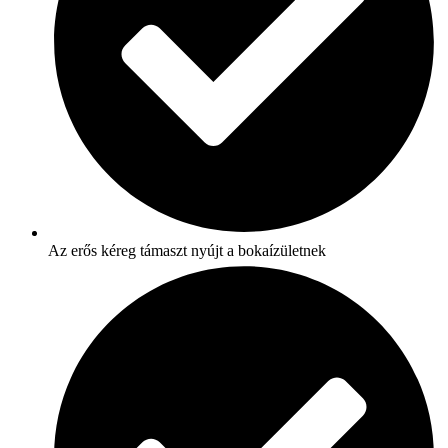
Az erős kéreg támaszt nyújt a bokaízületnek