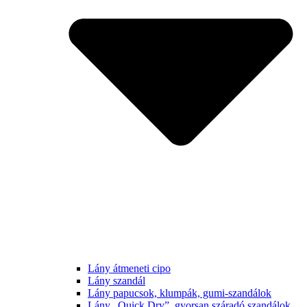
Lány átmeneti cipo
Lány szandál
Lány papucsok, klumpák, gumi-szandálok
Lány „Quick Dry”, gyorsan száradó szandálok