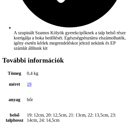
A szupinált Szamos Kölyök gyerekcipőknek a talp belső része
korrigálja a boka bedőlését. Egészségpénztárra elszámolhatók,
igény esetén kérlek megrendeléskor jelezd nekünk és EP
számlát állítunk kit
További információk
Tömeg
0,4 kg
méret
19
anyag
bőr
belső
19: 12cm, 20: 12,5cm, 21: 13cm, 22: 13,5cm, 23:
talphossz
14cm, 24: 14,5cm