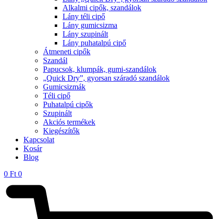
Alkalmi cipők, szandálok
Lány téli cipő
Lány gumicsizma
Lány szupinált
Lány puhatalpú cipő
Átmeneti cipők
Szandál
Papucsok, klumpák, gumi-szandálok
„Quick Dry”, gyorsan száradó szandálok
Gumicsizmák
Téli cipő
Puhatalpú cipők
Szupinált
Akciós termékek
Kiegészítők
Kapcsolat
Kosár
Blog
0
Ft
0