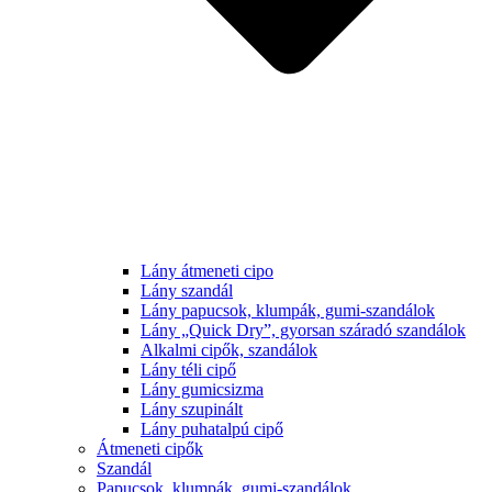
Lány átmeneti cipo
Lány szandál
Lány papucsok, klumpák, gumi-szandálok
Lány „Quick Dry”, gyorsan száradó szandálok
Alkalmi cipők, szandálok
Lány téli cipő
Lány gumicsizma
Lány szupinált
Lány puhatalpú cipő
Átmeneti cipők
Szandál
Papucsok, klumpák, gumi-szandálok