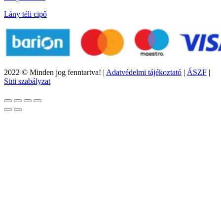
Lány téli cipő
2022 © Minden jog fenntartva! |
Adatvédelmi tájékoztató
|
ÁSZF
|
Süti szabályzat