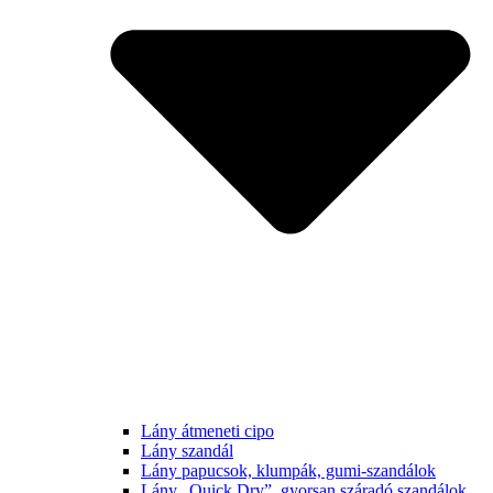
Lány átmeneti cipo
Lány szandál
Lány papucsok, klumpák, gumi-szandálok
Lány „Quick Dry”, gyorsan száradó szandálok