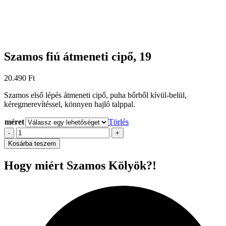
Szamos fiú átmeneti cipő, 19
20.490
Ft
Szamos első lépés átmeneti cipő, puha bőrből kívül-belül,
kéregmerevítéssel, könnyen hajló talppal.
méret
Törlés
Szamos
-
+
fiú
Kosárba teszem
átmeneti
cipő,
Hogy miért Szamos Kölyök?!
19
mennyiség