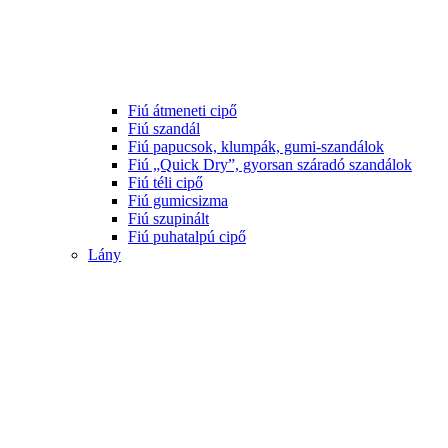
Fiú átmeneti cipő
Fiú szandál
Fiú papucsok, klumpák, gumi-szandálok
Fiú „Quick Dry”, gyorsan száradó szandálok
Fiú téli cipő
Fiú gumicsizma
Fiú szupinált
Fiú puhatalpú cipő
Lány