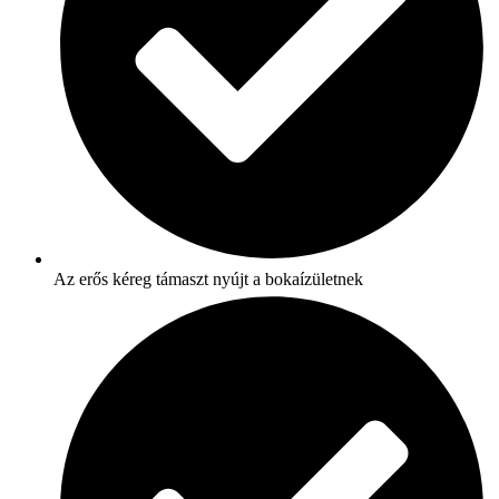
Az erős kéreg támaszt nyújt a bokaízületnek