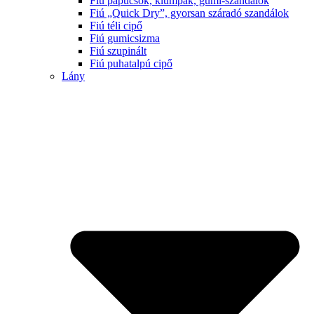
Fiú papucsok, klumpák, gumi-szandálok
Fiú „Quick Dry”, gyorsan száradó szandálok
Fiú téli cipő
Fiú gumicsizma
Fiú szupinált
Fiú puhatalpú cipő
Lány