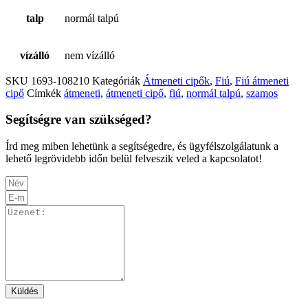
talp
normál talpú
vízálló
nem vízálló
SKU
1693-108210
Kategóriák
Átmeneti cipők
,
Fiú
,
Fiú átmeneti
cipő
Címkék
átmeneti
,
átmeneti cipő
,
fiú
,
normál talpú
,
szamos
Segítségre van szükséged?
Írd meg miben lehetünk a segítségedre, és ügyfélszolgálatunk a
lehető legrövidebb időn belül felveszik veled a kapcsolatot!
Küldés