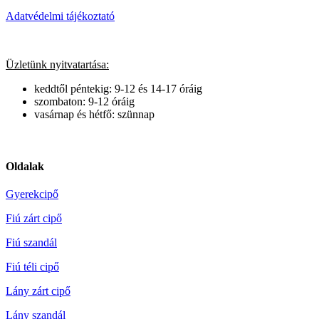
Adatvédelmi tájékoztató
Üzletünk nyitvatartása:
keddtől péntekig: 9-12 és 14-17 óráig
szombaton: 9-12 óráig
vasárnap és hétfő: szünnap
Oldalak
Gyerekcipő
Fiú zárt cipő
Fiú szandál
Fiú téli cipő
Lány zárt cipő
Lány szandál