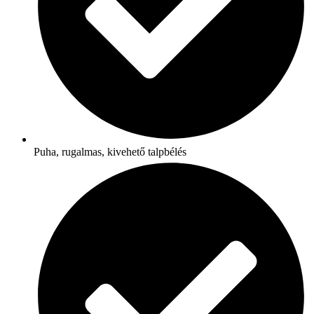
Puha, rugalmas, kivehető talpbélés