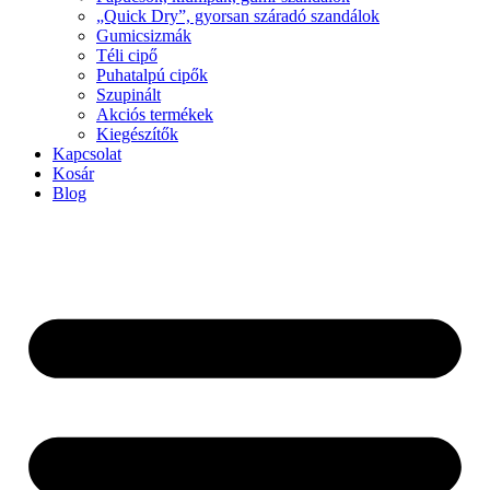
„Quick Dry”, gyorsan száradó szandálok
Gumicsizmák
Téli cipő
Puhatalpú cipők
Szupinált
Akciós termékek
Kiegészítők
Kapcsolat
Kosár
Blog