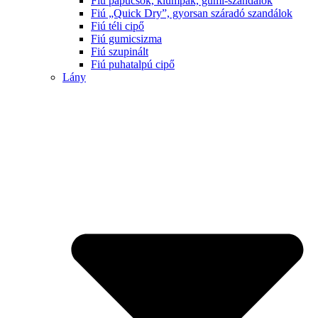
Fiú papucsok, klumpák, gumi-szandálok
Fiú „Quick Dry”, gyorsan száradó szandálok
Fiú téli cipő
Fiú gumicsizma
Fiú szupinált
Fiú puhatalpú cipő
Lány