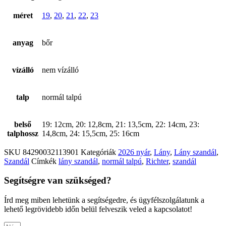
méret
19
,
20
,
21
,
22
,
23
anyag
bőr
vízálló
nem vízálló
talp
normál talpú
belső
19: 12cm, 20: 12,8cm, 21: 13,5cm, 22: 14cm, 23:
talphossz
14,8cm, 24: 15,5cm, 25: 16cm
SKU
84290032113901
Kategóriák
2026 nyár
,
Lány
,
Lány szandál
,
Szandál
Címkék
lány szandál
,
normál talpú
,
Richter
,
szandál
Segítségre van szükséged?
Írd meg miben lehetünk a segítségedre, és ügyfélszolgálatunk a
lehető legrövidebb időn belül felveszik veled a kapcsolatot!