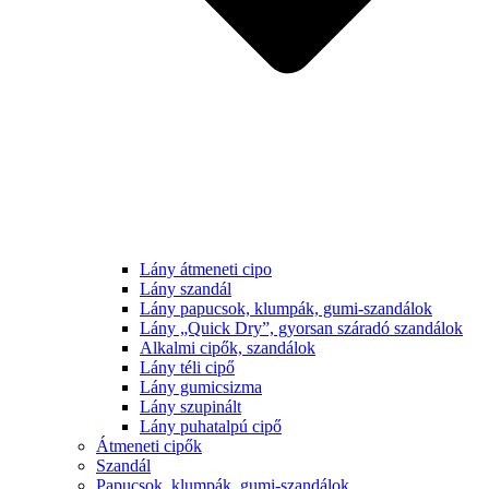
Lány átmeneti cipo
Lány szandál
Lány papucsok, klumpák, gumi-szandálok
Lány „Quick Dry”, gyorsan száradó szandálok
Alkalmi cipők, szandálok
Lány téli cipő
Lány gumicsizma
Lány szupinált
Lány puhatalpú cipő
Átmeneti cipők
Szandál
Papucsok, klumpák, gumi-szandálok