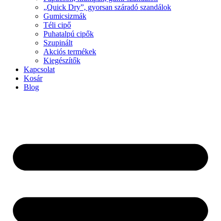
„Quick Dry”, gyorsan száradó szandálok
Gumicsizmák
Téli cipő
Puhatalpú cipők
Szupinált
Akciós termékek
Kiegészítők
Kapcsolat
Kosár
Blog