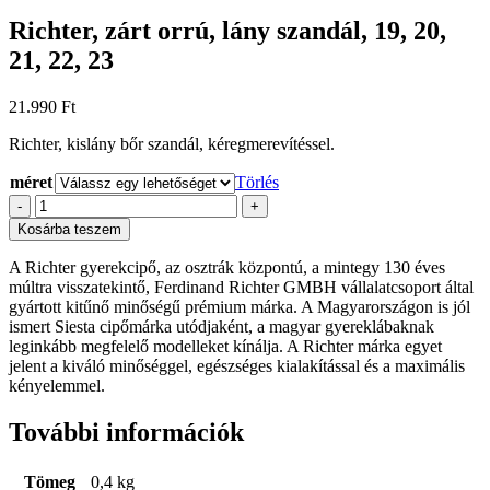
Richter, zárt orrú, lány szandál, 19, 20,
21, 22, 23
21.990
Ft
Richter, kislány bőr szandál, kéregmerevítéssel.
méret
Törlés
Richter,
-
+
zárt
Kosárba teszem
orrú,
lány
A Richter gyerekcipő, az osztrák központú, a mintegy 130 éves
szandál,
múltra visszatekintő, Ferdinand Richter GMBH vállalatcsoport által
19,
gyártott kitűnő minőségű prémium márka. A Magyarországon is jól
20,
ismert Siesta cipőmárka utódjaként, a magyar gyereklábaknak
21,
leginkább megfelelő modelleket kínálja. A Richter márka egyet
22,
jelent a kiváló minőséggel, egészséges kialakítással és a maximális
23
kényelemmel.
mennyiség
További információk
Tömeg
0,4 kg