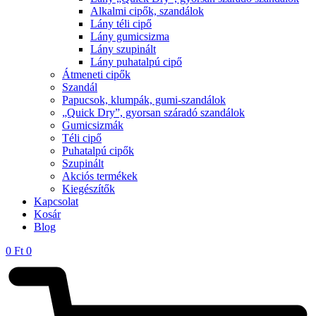
Alkalmi cipők, szandálok
Lány téli cipő
Lány gumicsizma
Lány szupinált
Lány puhatalpú cipő
Átmeneti cipők
Szandál
Papucsok, klumpák, gumi-szandálok
„Quick Dry”, gyorsan száradó szandálok
Gumicsizmák
Téli cipő
Puhatalpú cipők
Szupinált
Akciós termékek
Kiegészítők
Kapcsolat
Kosár
Blog
0
Ft
0