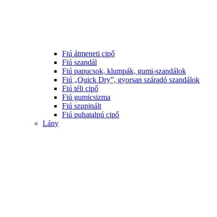
Fiú átmeneti cipő
Fiú szandál
Fiú papucsok, klumpák, gumi-szandálok
Fiú „Quick Dry”, gyorsan száradó szandálok
Fiú téli cipő
Fiú gumicsizma
Fiú szupinált
Fiú puhatalpú cipő
Lány