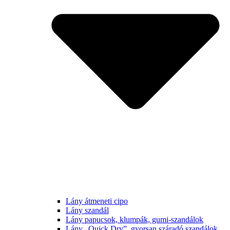
Lány átmeneti cipo
Lány szandál
Lány papucsok, klumpák, gumi-szandálok
Lány „Quick Dry”, gyorsan száradó szandálok