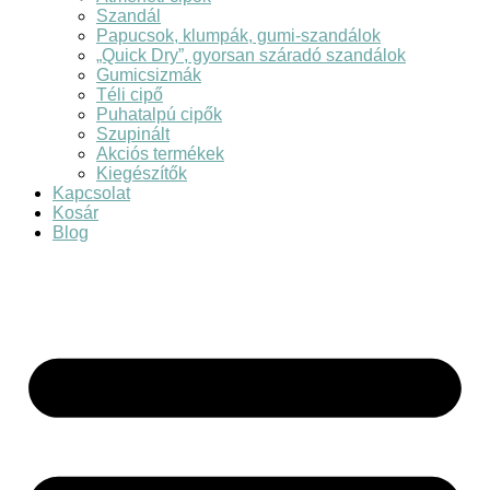
Szandál
Papucsok, klumpák, gumi-szandálok
„Quick Dry”, gyorsan száradó szandálok
Gumicsizmák
Téli cipő
Puhatalpú cipők
Szupinált
Akciós termékek
Kiegészítők
Kapcsolat
Kosár
Blog