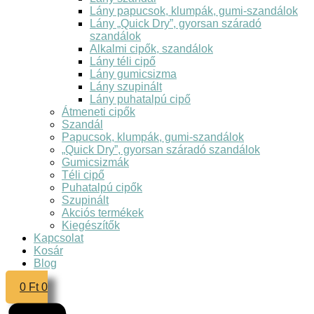
Lány papucsok, klumpák, gumi-szandálok
Lány „Quick Dry”, gyorsan száradó
szandálok
Alkalmi cipők, szandálok
Lány téli cipő
Lány gumicsizma
Lány szupinált
Lány puhatalpú cipő
Átmeneti cipők
Szandál
Papucsok, klumpák, gumi-szandálok
„Quick Dry”, gyorsan száradó szandálok
Gumicsizmák
Téli cipő
Puhatalpú cipők
Szupinált
Akciós termékek
Kiegészítők
Kapcsolat
Kosár
Blog
0
Ft
0