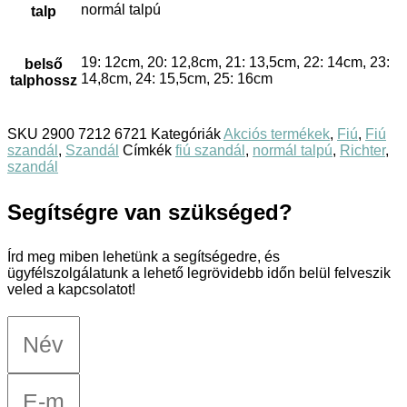
normál talpú
talp
19: 12cm, 20: 12,8cm, 21: 13,5cm, 22: 14cm, 23:
belső
14,8cm, 24: 15,5cm, 25: 16cm
talphossz
SKU
2900 7212 6721
Kategóriák
Akciós termékek
,
Fiú
,
Fiú
szandál
,
Szandál
Címkék
fiú szandál
,
normál talpú
,
Richter
,
szandál
Segítségre van szükséged?
Írd meg miben lehetünk a segítségedre, és
ügyfélszolgálatunk a lehető legrövidebb időn belül felveszik
veled a kapcsolatot!