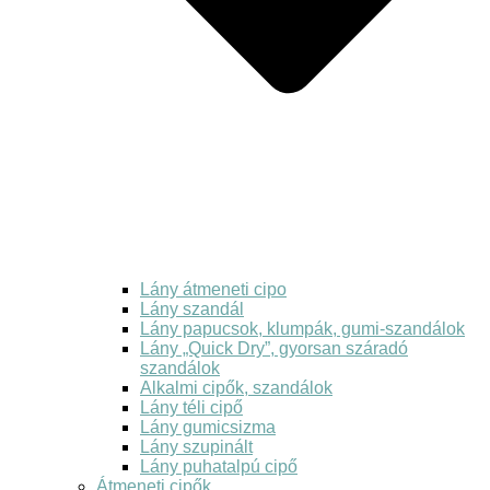
Lány átmeneti cipo
Lány szandál
Lány papucsok, klumpák, gumi-szandálok
Lány „Quick Dry”, gyorsan száradó
szandálok
Alkalmi cipők, szandálok
Lány téli cipő
Lány gumicsizma
Lány szupinált
Lány puhatalpú cipő
Átmeneti cipők