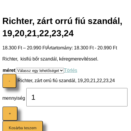
Richter, zárt orrú fiú szandál,
19,20,21,22,23,24
18.300
Ft
–
20.990
Ft
Ártartomány: 18.300 Ft - 20.990 Ft
Richter, kisfiú bőr szandál, kéregmerevítéssel.
méret
Törlés
Richter, zárt orrú fiú szandál, 19,20,21,22,23,24
-
mennyiség
+
Kosárba teszem