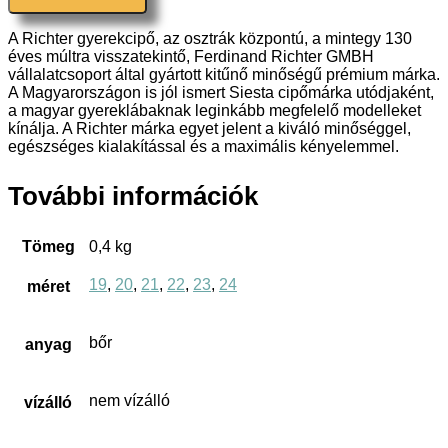
A Richter gyerekcipő, az osztrák központú, a mintegy 130
éves múltra visszatekintő, Ferdinand Richter GMBH
vállalatcsoport által gyártott kitűnő minőségű prémium márka.
A Magyarországon is jól ismert Siesta cipőmárka utódjaként,
a magyar gyereklábaknak leginkább megfelelő modelleket
kínálja. A Richter márka egyet jelent a kiváló minőséggel,
egészséges kialakítással és a maximális kényelemmel.
További információk
Tömeg
0,4 kg
19
,
20
,
21
,
22
,
23
,
24
méret
bőr
anyag
nem vízálló
vízálló