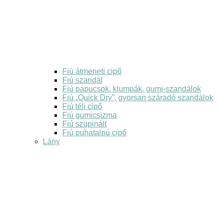
Fiú átmeneti cipő
Fiú szandál
Fiú papucsok, klumpák, gumi-szandálok
Fiú „Quick Dry”, gyorsan száradó szandálok
Fiú téli cipő
Fiú gumicsizma
Fiú szupinált
Fiú puhatalpú cipő
Lány