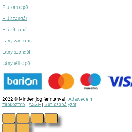
Fiú zárt cipő
Fiú szandál
Fiú téli cipő
Lány zárt cipő
Lány szandál
Lány téli cipő
2022 © Minden jog fenntartva! |
Adatvédelmi
tájékoztató
|
ÁSZF
|
Süti szabályzat