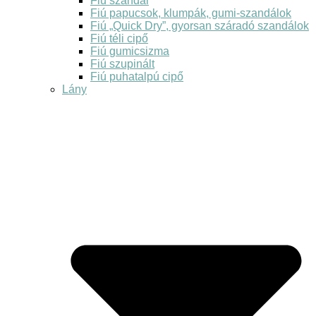
Fiú szandál
Fiú papucsok, klumpák, gumi-szandálok
Fiú „Quick Dry”, gyorsan száradó szandálok
Fiú téli cipő
Fiú gumicsizma
Fiú szupinált
Fiú puhatalpú cipő
Lány