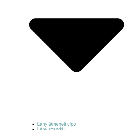
Lány átmeneti cipo
Lány szandál