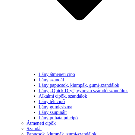
Lány átmeneti cipo
Lány szandál
Lány papucsok, klumpák, gumi-szandálok
Lány „Quick Dry”, gyorsan száradó szandálok
Alkalmi cipők, szandálok
Lány téli cipő
Lány gumicsizma
Lány szupinált
Lány puhatalpú cipő
Átmeneti cipők
Szandál
Papucsok, klumpák, gumi-szandálok