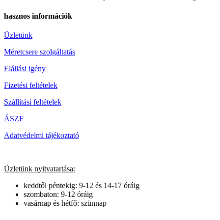
hasznos információk
Üzletünk
Méretcsere szolgáltatás
Elállási igény
Fizetési feltételek
Szállítási feltételek
ÁSZF
Adatvédelmi tájékoztató
Üzletünk nyitvatartása:
keddtől péntekig: 9-12 és 14-17 óráig
szombaton: 9-12 óráig
vasárnap és hétfő: szünnap