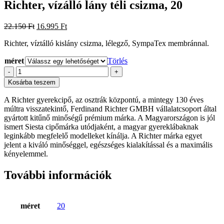
Richter, vízálló lány téli csizma, 20
Original
Current
22.150
Ft
16.995
Ft
price
price
Richter, víztálló kislány csizma, lélegző, SympaTex membránnal.
was:
is:
22.150 Ft.
16.995 Ft.
méret
Törlés
Richter,
-
+
vízálló
Kosárba teszem
lány
téli
A Richter gyerekcipő, az osztrák központú, a mintegy 130 éves
csizma,
múltra visszatekintő, Ferdinand Richter GMBH vállalatcsoport által
20
gyártott kitűnő minőségű prémium márka. A Magyarországon is jól
mennyiség
ismert Siesta cipőmárka utódjaként, a magyar gyereklábaknak
leginkább megfelelő modelleket kínálja. A Richter márka egyet
jelent a kiváló minőséggel, egészséges kialakítással és a maximális
kényelemmel.
További információk
méret
20