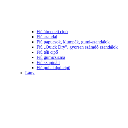
Fiú átmeneti cipő
Fiú szandál
Fiú papucsok, klumpák, gumi-szandálok
Fiú „Quick Dry”, gyorsan száradó szandálok
Fiú téli cipő
Fiú gumicsizma
Fiú szupinált
Fiú puhatalpú cipő
Lány