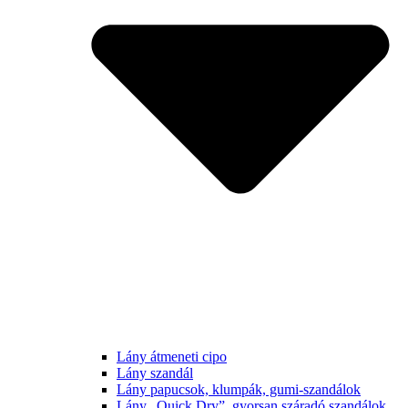
Lány átmeneti cipo
Lány szandál
Lány papucsok, klumpák, gumi-szandálok
Lány „Quick Dry”, gyorsan száradó szandálok