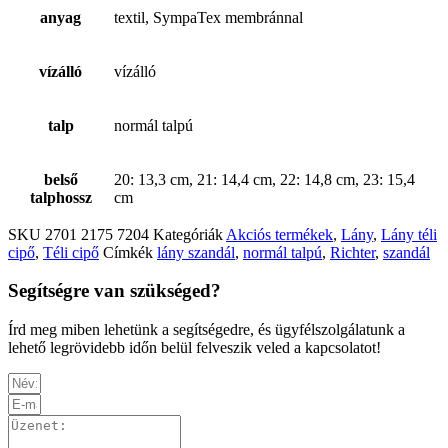
anyag
textil, SympaTex membránnal
vízálló
vízálló
talp
normál talpú
belső
20: 13,3 cm, 21: 14,4 cm, 22: 14,8 cm, 23: 15,4
talphossz
cm
SKU
2701 2175 7204
Kategóriák
Akciós termékek
,
Lány
,
Lány téli
cipő
,
Téli cipő
Címkék
lány szandál
,
normál talpú
,
Richter
,
szandál
Segítségre van szükséged?
Írd meg miben lehetünk a segítségedre, és ügyfélszolgálatunk a
lehető legrövidebb időn belül felveszik veled a kapcsolatot!