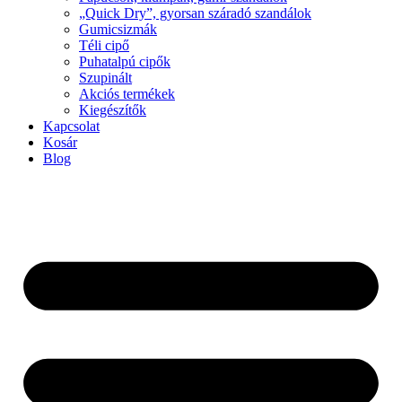
„Quick Dry”, gyorsan száradó szandálok
Gumicsizmák
Téli cipő
Puhatalpú cipők
Szupinált
Akciós termékek
Kiegészítők
Kapcsolat
Kosár
Blog