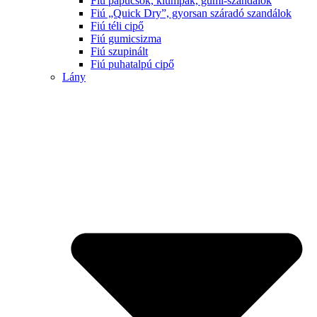
Fiú papucsok, klumpák, gumi-szandálok
Fiú „Quick Dry”, gyorsan száradó szandálok
Fiú téli cipő
Fiú gumicsizma
Fiú szupinált
Fiú puhatalpú cipő
Lány