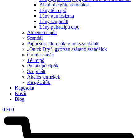
Alkalmi cipők, szandálok
Lány téli cipő
Lány gumicsizma
Lány szupinált
Lány puhatalpú cipő
Átmeneti cipők
Szandál
Papucsok, klumpák, gumi-szandálok
„Quick Dry”, gyorsan száradó szandálok
Gumicsizmák
Téli cipő
Puhatalpú cipők
Szupinált
Akciós termékek
Kiegészítők
Kapcsolat
Kosár
Blog
0
Ft
0