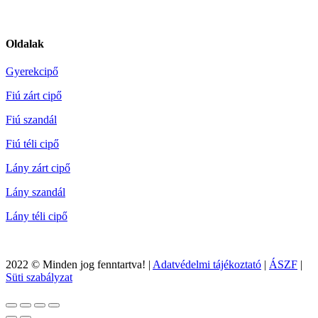
Oldalak
Gyerekcipő
Fiú zárt cipő
Fiú szandál
Fiú téli cipő
Lány zárt cipő
Lány szandál
Lány téli cipő
2022 © Minden jog fenntartva! |
Adatvédelmi tájékoztató
|
ÁSZF
|
Süti szabályzat