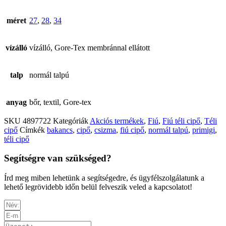
méret
27
,
28
,
34
vízálló
vízálló, Gore-Tex membránnal ellátott
talp
normál talpú
anyag
bőr, textil, Gore-tex
SKU
4897722
Kategóriák
Akciós termékek
,
Fiú
,
Fiú téli cipő
,
Téli
cipő
Címkék
bakancs
,
cipő
,
csizma
,
fiú cipő
,
normál talpú
,
primigi
,
téli cipő
Segítségre van szükséged?
Írd meg miben lehetünk a segítségedre, és ügyfélszolgálatunk a
lehető legrövidebb időn belül felveszik veled a kapcsolatot!