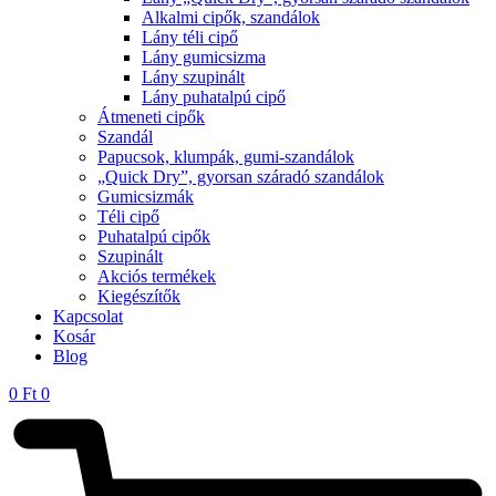
Alkalmi cipők, szandálok
Lány téli cipő
Lány gumicsizma
Lány szupinált
Lány puhatalpú cipő
Átmeneti cipők
Szandál
Papucsok, klumpák, gumi-szandálok
„Quick Dry”, gyorsan száradó szandálok
Gumicsizmák
Téli cipő
Puhatalpú cipők
Szupinált
Akciós termékek
Kiegészítők
Kapcsolat
Kosár
Blog
0
Ft
0