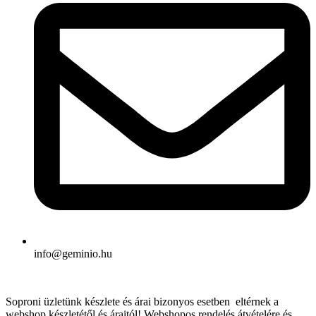
info@geminio.hu
Soproni üzletünk készlete és árai bizonyos esetben eltérnek a
webshop készletétől és áraitól! Webshopos rendelés átvételére és