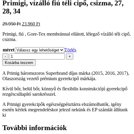
Primigi, vízálló fiú téli cipő, csizma, 27,
28, 34
Original
Current
29.950
Ft
23.960
Ft
price
price
Primigi, fiú , Gore-Tex membránnal ellátott, lélegző vízálló téli cipő,
was:
is:
csizma.
29.950 Ft.
23.960 Ft.
méret
Törlés
Primigi,
-
+
vízálló
Kosárba teszem
fiú
téli
A Primig háromszoros Superbrand díjas márka (2015, 2016, 2017),
cipő,
Olaszország vezető prémium gyerekcipő márkája.
csizma,
27,
Kívül bőr, belül bőr, könnyű és flexibilis konstrukciójú gyerekcipő
28,
rezgéscsillapító sarokrésszel.
34
mennyiség
A Primigi gyerekcipők egészségpénztárra elszámolhatók, igény
esetén kérlek megrendeléskor jelezd nekünk és EP számlát állítunk
ki
További információk