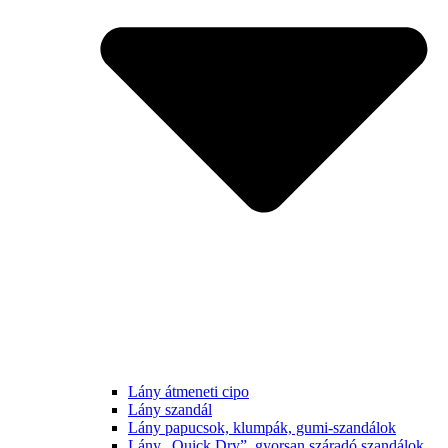
Lány átmeneti cipo
Lány szandál
Lány papucsok, klumpák, gumi-szandálok
Lány „Quick Dry”, gyorsan száradó szandálok