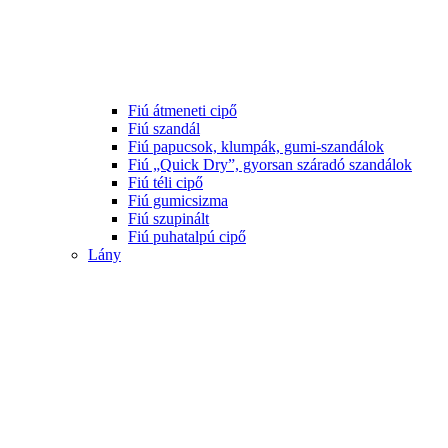
Fiú átmeneti cipő
Fiú szandál
Fiú papucsok, klumpák, gumi-szandálok
Fiú „Quick Dry”, gyorsan száradó szandálok
Fiú téli cipő
Fiú gumicsizma
Fiú szupinált
Fiú puhatalpú cipő
Lány