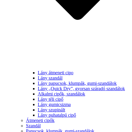
Lány átmeneti cipo
Lány szandál
Lány papucsok, klumpák, gumi-szandálok
Lány „Quick Dry”, gyorsan száradó szandálok
Alkalmi cipők, szandálok
Lány téli cipő
Lány gumicsizma
Lány szupinált
Lány puhatalpú cipő
Átmeneti cipők
Szandál
Papucsok, klumpák, gumi-szandálok