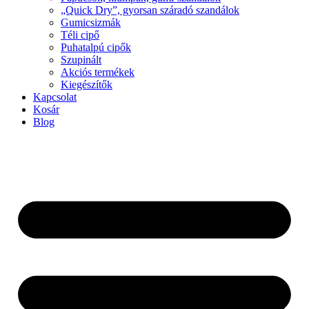
„Quick Dry”, gyorsan száradó szandálok
Gumicsizmák
Téli cipő
Puhatalpú cipők
Szupinált
Akciós termékek
Kiegészítők
Kapcsolat
Kosár
Blog