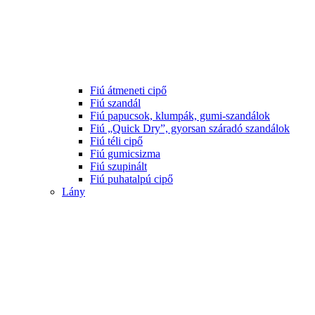
Fiú átmeneti cipő
Fiú szandál
Fiú papucsok, klumpák, gumi-szandálok
Fiú „Quick Dry”, gyorsan száradó szandálok
Fiú téli cipő
Fiú gumicsizma
Fiú szupinált
Fiú puhatalpú cipő
Lány