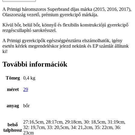
A Primigi háromszoros Superbrand díjas márka (2015, 2016, 2017),
Olaszország vezető, prémium gyerekcipő márkája.
Kívül bőr, belül bőr, könnyű és flexibilis konstrukciójú gyerekcipő
rezgéscsillapító sarokrésszel.
A Primigi gyerekcipők egészségpénztárra elszámolhatók, igény
esetén kérlek megrendeléskor jelezd nekünk és EP számlát állítunk
ki!
További információk
Tömeg
0,4 kg
méret
29
anyag
bőr
27:16,5cm, 28:17cm, 29:18cm, 30: 18,5cm, 31:19cm,
belső
32: 19,7cm, 33: 20,5cm, 34: 21,2cm, 35: 22cm, 36:
talphossz
23cm