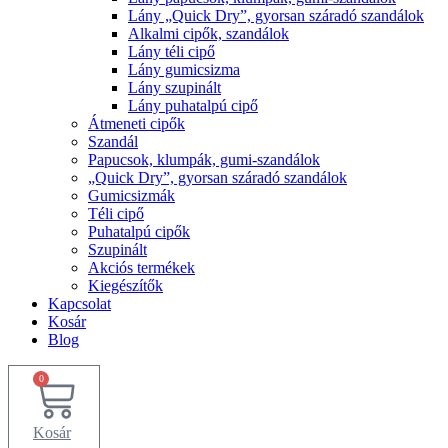
Lány „Quick Dry”, gyorsan száradó szandálok
Alkalmi cipők, szandálok
Lány téli cipő
Lány gumicsizma
Lány szupinált
Lány puhatalpú cipő
Átmeneti cipők
Szandál
Papucsok, klumpák, gumi-szandálok
„Quick Dry”, gyorsan száradó szandálok
Gumicsizmák
Téli cipő
Puhatalpú cipők
Szupinált
Akciós termékek
Kiegészítők
Kapcsolat
Kosár
Blog
0
Kosár