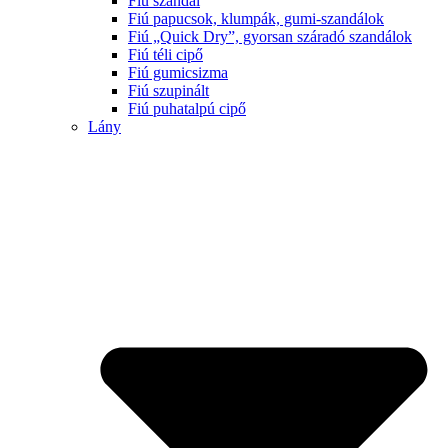
Fiú szandál
Fiú papucsok, klumpák, gumi-szandálok
Fiú „Quick Dry”, gyorsan száradó szandálok
Fiú téli cipő
Fiú gumicsizma
Fiú szupinált
Fiú puhatalpú cipő
Lány