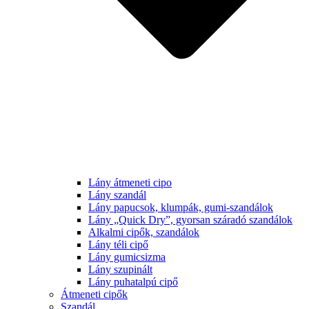
Lány átmeneti cipo
Lány szandál
Lány papucsok, klumpák, gumi-szandálok
Lány „Quick Dry”, gyorsan száradó szandálok
Alkalmi cipők, szandálok
Lány téli cipő
Lány gumicsizma
Lány szupinált
Lány puhatalpú cipő
Átmeneti cipők
Szandál