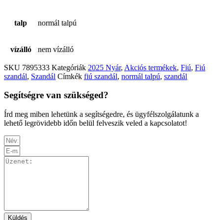
talp
normál talpú
vízálló
nem vízálló
SKU
7895333
Kategóriák
2025 Nyár
,
Akciós termékek
,
Fiú
,
Fiú
szandál
,
Szandál
Címkék
fiú szandál
,
normál talpú
,
szandál
Segítségre van szükséged?
Írd meg miben lehetünk a segítségedre, és ügyfélszolgálatunk a
lehető legrövidebb időn belül felveszik veled a kapcsolatot!
Küldés