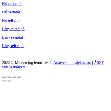
Fiú zárt cipő
Fiú szandál
Fiú téli cipő
Lány zárt cipő
Lány szandál
Lány téli cipő
2022 © Minden jog fenntartva! |
Adatvédelmi tájékoztató
|
ÁSZF
|
Süti szabályzat