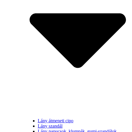
Lány átmeneti cipo
Lány szandál
Lány papucsok, klumpák, gumi-szandálok