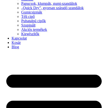
Papucsok, klumpák, gumi-szandálok
„Quick Dry”, gyorsan száradó szandálok
Gumicsizmák
Téli cipő
Puhatalpú cipők
Szupinált
Akciós termékek
Kiegészítők
Kapcsolat
Kosár
Blog