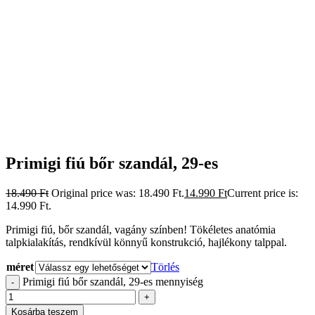
Primigi fiú bőr szandál, 29-es
18.490
Ft
Original price was: 18.490 Ft.
14.990
Ft
Current price is:
14.990 Ft.
Primigi fiú, bőr szandál, vagány színben! Tökéletes anatómia
talpkialakítás, rendkívül könnyű konstrukció, hajlékony talppal.
méret
Törlés
Primigi fiú bőr szandál, 29-es mennyiség
-
+
Kosárba teszem