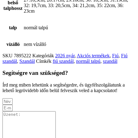
belső
32: 19,7cm, 33: 20,5cm, 34: 21,2cm, 35: 22cm, 36:
talphossz
23cm
talp
normál talpú
vízálló
nem vízálló
SKU
7895222
Kategóriák
2026 nyár
,
Akciós termékek
,
Fiú
,
Fiú
szandál
,
Szandál
Címkék
fiú szandál
,
normál talpú
,
szandál
Segítségre van szükséged?
Írd meg miben lehetünk a segítségedre, és ügyfélszolgálatunk a
lehető legrövidebb időn belül felveszik veled a kapcsolatot!