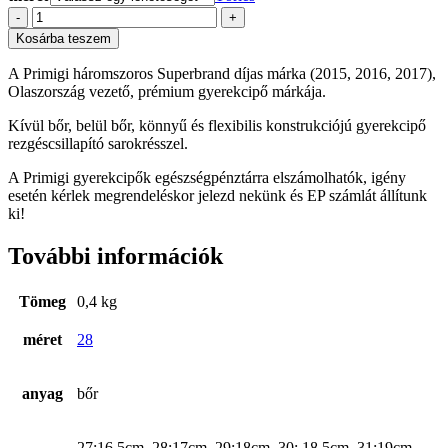
Primigi
-
+
fiú
Kosárba teszem
bőr
szandál,
A Primigi háromszoros Superbrand díjas márka (2015, 2016, 2017),
29-
Olaszország vezető, prémium gyerekcipő márkája.
es
mennyiség
Kívül bőr, belül bőr, könnyű és flexibilis konstrukciójú gyerekcipő
rezgéscsillapító sarokrésszel.
A Primigi gyerekcipők egészségpénztárra elszámolhatók, igény
esetén kérlek megrendeléskor jelezd nekünk és EP számlát állítunk
ki!
További információk
Tömeg
0,4 kg
méret
28
anyag
bőr
27:16,5cm, 28:17cm, 29:18cm, 30: 18,5cm, 31:19cm,