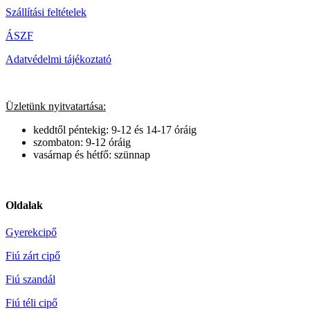
Szállítási feltételek
ÁSZF
Adatvédelmi tájékoztató
Üzletünk nyitvatartása:
keddtől péntekig: 9-12 és 14-17 óráig
szombaton: 9-12 óráig
vasárnap és hétfő: szünnap
Oldalak
Gyerekcipő
Fiú zárt cipő
Fiú szandál
Fiú téli cipő