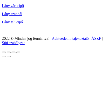
Lány zárt cipő
Lány szandál
Lány téli cipő
2022 © Minden jog fenntartva! |
Adatvédelmi tájékoztató
|
ÁSZF
|
Süti szabályzat