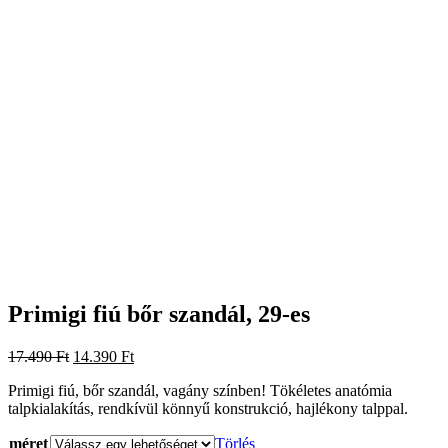
Primigi fiú bőr szandál, 29-es
Original
Current
17.490
Ft
14.390
Ft
price
price
Primigi fiú, bőr szandál, vagány színben! Tökéletes anatómia
was:
is:
talpkialakítás, rendkívül könnyű konstrukció, hajlékony talppal.
17.490 Ft.
14.390 Ft.
méret
Törlés