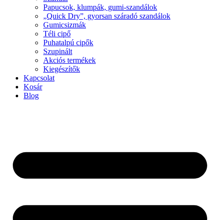
Papucsok, klumpák, gumi-szandálok
„Quick Dry”, gyorsan száradó szandálok
Gumicsizmák
Téli cipő
Puhatalpú cipők
Szupinált
Akciós termékek
Kiegészítők
Kapcsolat
Kosár
Blog