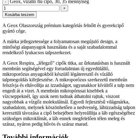
Geox, vízálló fiú cipő, 30, 35 mennyiség
-
+
Kosárba teszem
A Geox Olaszország prémium kategóriás felnőtt és gyerekcipő
gyártó cége.
A márka jellegzetessége a folyamatosan megújuló design, a
minőségi alapanyagok használata és a saját szabadalommal
rendelkező lyukacsos talpszerkezet.
A Geox Respira, „lélegző” cipők titka, az űrkutatásban is használt
membrán segítségével egy forradalmian új egyedülálló,
mikroporózus anyagokból készülő légáteresztő és vízálló
talpmegoldás kifejlesztése. A mikroporózus szerkezetű membrán
felszívja és eltávolítja az izzadságot, ugyanakkor kívülről a talp nem
engedi át a vizet. A membrán mikropórusai kisebbek a
vízcseppeknél, így azok nem tudnak áthatolni rajtuk, viszont
nagyobbak a vízgőz molekuláinál. Egyedi fejlesztésű világmárka,
szabadalom, melynek köszönhetően a nedvesség, lábizzadság talpon
keresztüli távozása a cipő belsejében helyreállítja a láb egészségéhez
szükséges mikroklímát, a láb ennek megfelelően télen meleg és
száraz, nyáron pedig hűvös és száraz marad.
További információk