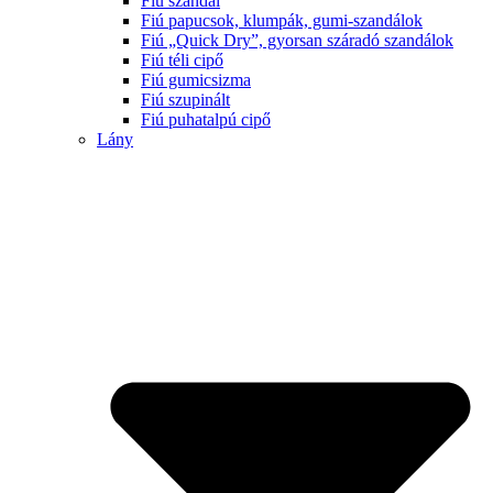
Fiú szandál
Fiú papucsok, klumpák, gumi-szandálok
Fiú „Quick Dry”, gyorsan száradó szandálok
Fiú téli cipő
Fiú gumicsizma
Fiú szupinált
Fiú puhatalpú cipő
Lány