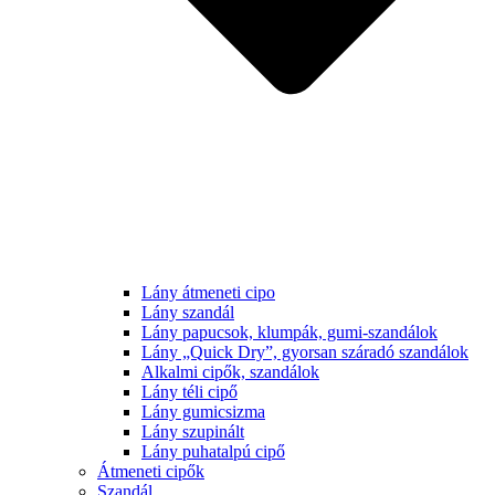
Lány átmeneti cipo
Lány szandál
Lány papucsok, klumpák, gumi-szandálok
Lány „Quick Dry”, gyorsan száradó szandálok
Alkalmi cipők, szandálok
Lány téli cipő
Lány gumicsizma
Lány szupinált
Lány puhatalpú cipő
Átmeneti cipők
Szandál