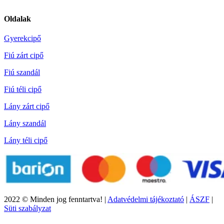
Oldalak
Gyerekcipő
Fiú zárt cipő
Fiú szandál
Fiú téli cipő
Lány zárt cipő
Lány szandál
Lány téli cipő
2022 © Minden jog fenntartva! |
Adatvédelmi tájékoztató
|
ÁSZF
|
Süti szabályzat