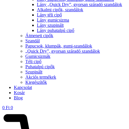
Lány „Quick Dry”, gyorsan száradó szandálok
Alkalmi cipők, szandálok
Lány téli cipő
Lány gumicsizma
Lány szupinált
Lány puhatalpú cipő
Átmeneti cipők
Szandál
Papucsok, klumpák, gumi-szandálok
„Quick Dry”, gyorsan száradó szandálok
Gumicsizmák
Téli cipő
Puhatalpú cipők
Szupinált
Akciós termékek
Kiegészítők
Kapcsolat
Kosár
Blog
0
Ft
0