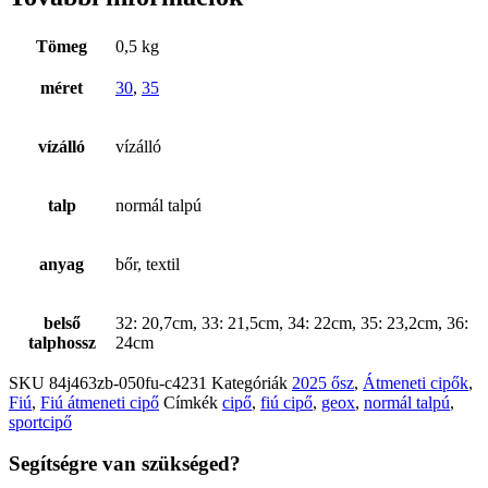
Tömeg
0,5 kg
méret
30
,
35
vízálló
vízálló
talp
normál talpú
anyag
bőr, textil
belső
32: 20,7cm, 33: 21,5cm, 34: 22cm, 35: 23,2cm, 36:
talphossz
24cm
SKU
84j463zb-050fu-c4231
Kategóriák
2025 ősz
,
Átmeneti cipők
,
Fiú
,
Fiú átmeneti cipő
Címkék
cipő
,
fiú cipő
,
geox
,
normál talpú
,
sportcipő
Segítségre van szükséged?