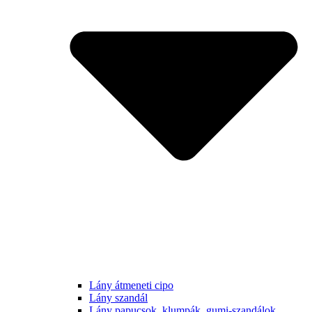
Lány átmeneti cipo
Lány szandál
Lány papucsok, klumpák, gumi-szandálok