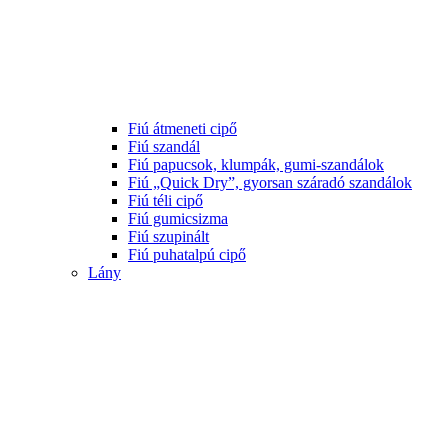
Fiú átmeneti cipő
Fiú szandál
Fiú papucsok, klumpák, gumi-szandálok
Fiú „Quick Dry”, gyorsan száradó szandálok
Fiú téli cipő
Fiú gumicsizma
Fiú szupinált
Fiú puhatalpú cipő
Lány