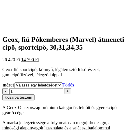
Geox, fiú Pókemberes (Marvel) átmeneti
cipő, sportcipő, 30,31,34,35
Original
Current
26.420
Ft
14.790
Ft
price
price
Geox fiú sportcipő, könnyű, légáteresztő felsőrésszel,
was:
is:
gumicipőfűzővel, lélegző talppal.
26.420 Ft.
14.790 Ft.
méret
Törlés
Geox,
-
+
fiú
Kosárba teszem
Pókemberes
(Marvel)
A Geox Olaszország prémium kategóriás felnőtt és gyerekcipő
átmeneti
gyártó cége.
cipő,
sportcipő,
A márka jellegzetessége a folyamatosan megújuló design, a
30,31,34,35
minőségi alapanyagok használata és a saját szabadalommal