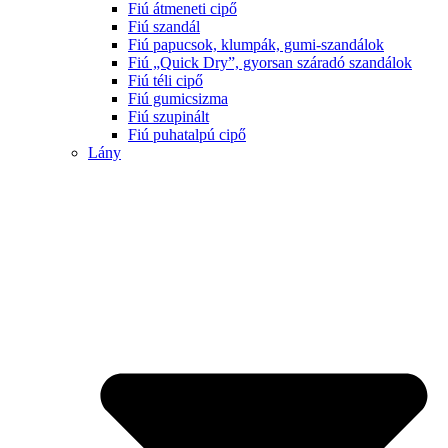
Fiú átmeneti cipő
Fiú szandál
Fiú papucsok, klumpák, gumi-szandálok
Fiú „Quick Dry”, gyorsan száradó szandálok
Fiú téli cipő
Fiú gumicsizma
Fiú szupinált
Fiú puhatalpú cipő
Lány