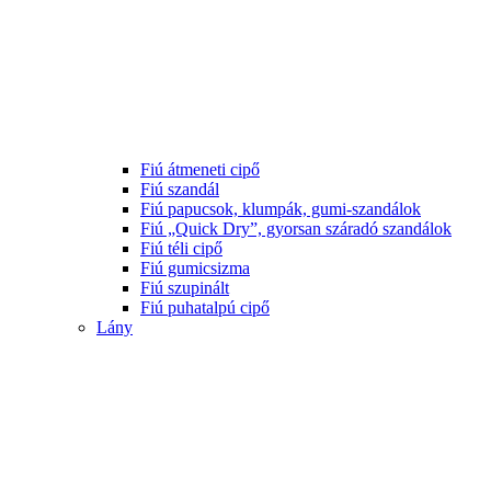
Fiú átmeneti cipő
Fiú szandál
Fiú papucsok, klumpák, gumi-szandálok
Fiú „Quick Dry”, gyorsan száradó szandálok
Fiú téli cipő
Fiú gumicsizma
Fiú szupinált
Fiú puhatalpú cipő
Lány