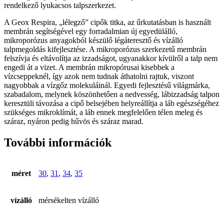
mennyiség
rendelkező lyukacsos talpszerkezet.
A Geox Respira, „lélegző” cipők titka, az űrkutatásban is használt
membrán segítségével egy forradalmian új egyedülálló,
mikroporózus anyagokból készülő légáteresztő és vízálló
talpmegoldás kifejlesztése. A mikroporózus szerkezetű membrán
felszívja és eltávolítja az izzadságot, ugyanakkor kívülről a talp nem
engedi át a vizet. A membrán mikropórusai kisebbek a
vízcseppeknél, így azok nem tudnak áthatolni rajtuk, viszont
nagyobbak a vízgőz molekuláinál. Egyedi fejlesztésű világmárka,
szabadalom, melynek köszönhetően a nedvesség, lábizzadság talpon
keresztüli távozása a cipő belsejében helyreállítja a láb egészségéhez
szükséges mikroklímát, a láb ennek megfelelően télen meleg és
száraz, nyáron pedig hűvös és száraz marad.
További információk
méret
30
,
31
,
34
,
35
vízálló
mérsékelten vízálló