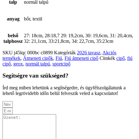
talp
normál talpú
anyag
bőr, textil
belső
27: 18cm, 28:18,7 29: 19,2cm, 30: 19,6cm, 31: 20,4cm,
talphossz
32: 21,1cm, 33:21,8cm, 34: 22,7cm, 35:23cm
SKU
j45lqc 000bc c0899
Kategóriák
2026 tavasz
,
Akciós
termékek
,
Átmeneti cipők
,
Fiú
,
Fiú átmeneti cipő
Címkék
cipő
,
fiú
cipő
,
geox
,
normál talpú
,
sportcipő
Segítségre van szükséged?
Írd meg miben lehetünk a segítségedre, és ügyfélszolgálatunk a
lehető legrövidebb időn belül felveszik veled a kapcsolatot!