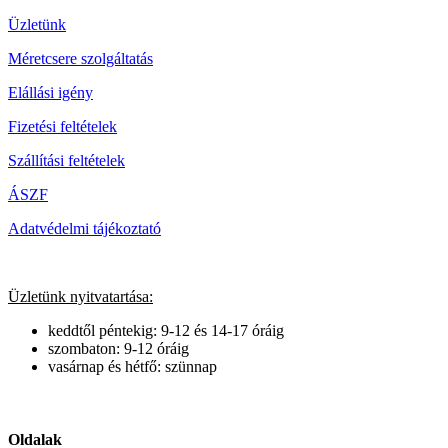
Üzletünk
Méretcsere szolgáltatás
Elállási igény
Fizetési feltételek
Szállítási feltételek
ÁSZF
Adatvédelmi tájékoztató
Üzletünk nyitvatartása:
keddtől péntekig: 9-12 és 14-17 óráig
szombaton: 9-12 óráig
vasárnap és hétfő: szünnap
Oldalak