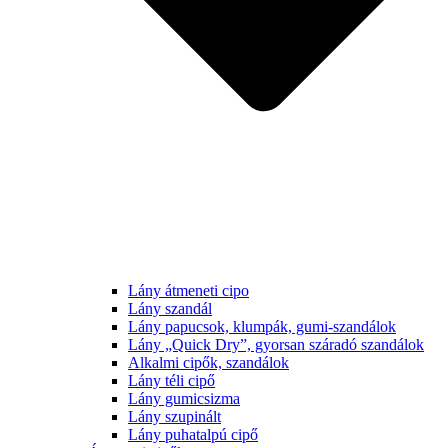
Lány átmeneti cipo
Lány szandál
Lány papucsok, klumpák, gumi-szandálok
Lány „Quick Dry”, gyorsan száradó szandálok
Alkalmi cipők, szandálok
Lány téli cipő
Lány gumicsizma
Lány szupinált
Lány puhatalpú cipő