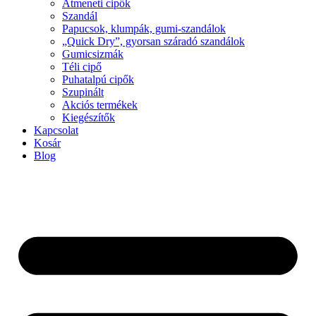
Átmeneti cipők
Szandál
Papucsok, klumpák, gumi-szandálok
„Quick Dry”, gyorsan száradó szandálok
Gumicsizmák
Téli cipő
Puhatalpú cipők
Szupinált
Akciós termékek
Kiegészítők
Kapcsolat
Kosár
Blog