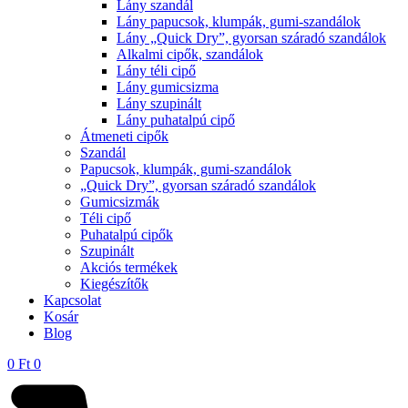
Lány szandál
Lány papucsok, klumpák, gumi-szandálok
Lány „Quick Dry”, gyorsan száradó szandálok
Alkalmi cipők, szandálok
Lány téli cipő
Lány gumicsizma
Lány szupinált
Lány puhatalpú cipő
Átmeneti cipők
Szandál
Papucsok, klumpák, gumi-szandálok
„Quick Dry”, gyorsan száradó szandálok
Gumicsizmák
Téli cipő
Puhatalpú cipők
Szupinált
Akciós termékek
Kiegészítők
Kapcsolat
Kosár
Blog
0
Ft
0