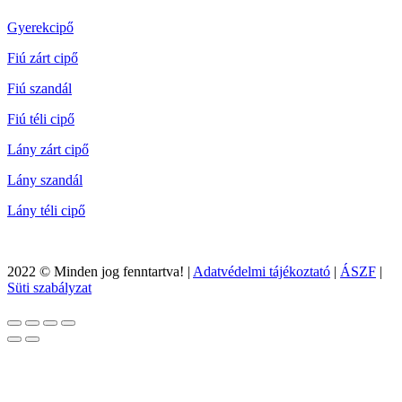
Gyerekcipő
Fiú zárt cipő
Fiú szandál
Fiú téli cipő
Lány zárt cipő
Lány szandál
Lány téli cipő
2022 © Minden jog fenntartva! |
Adatvédelmi tájékoztató
|
ÁSZF
|
Süti szabályzat