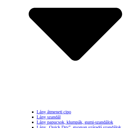
Lány átmeneti cipo
Lány szandál
Lány papucsok, klumpák, gumi-szandálok
Lány „Quick Dry”, gyorsan száradó szandálok