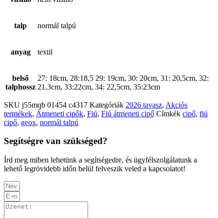
talp
normál talpú
anyag
textil
belső
27: 18cm, 28:18,5 29: 19cm, 30: 20cm, 31: 20,5cm, 32:
talphossz
21,3cm, 33:22cm, 34: 22,5cm, 35:23cm
SKU
j55mqb 01454 c4317
Kategóriák
2026 tavasz
,
Akciós
termékek
,
Átmeneti cipők
,
Fiú
,
Fiú átmeneti cipő
Címkék
cipő
,
fiú
cipő
,
geox
,
normál talpú
Segítségre van szükséged?
Írd meg miben lehetünk a segítségedre, és ügyfélszolgálatunk a
lehető legrövidebb időn belül felveszik veled a kapcsolatot!