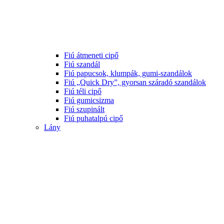
Fiú átmeneti cipő
Fiú szandál
Fiú papucsok, klumpák, gumi-szandálok
Fiú „Quick Dry”, gyorsan száradó szandálok
Fiú téli cipő
Fiú gumicsizma
Fiú szupinált
Fiú puhatalpú cipő
Lány