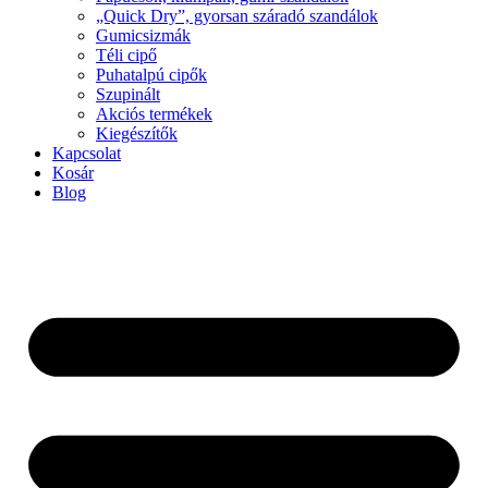
„Quick Dry”, gyorsan száradó szandálok
Gumicsizmák
Téli cipő
Puhatalpú cipők
Szupinált
Akciós termékek
Kiegészítők
Kapcsolat
Kosár
Blog