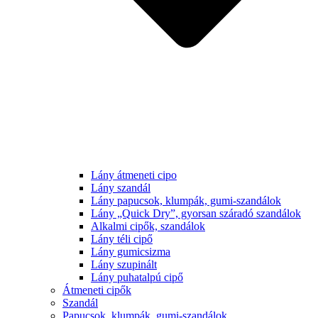
Lány átmeneti cipo
Lány szandál
Lány papucsok, klumpák, gumi-szandálok
Lány „Quick Dry”, gyorsan száradó szandálok
Alkalmi cipők, szandálok
Lány téli cipő
Lány gumicsizma
Lány szupinált
Lány puhatalpú cipő
Átmeneti cipők
Szandál
Papucsok, klumpák, gumi-szandálok