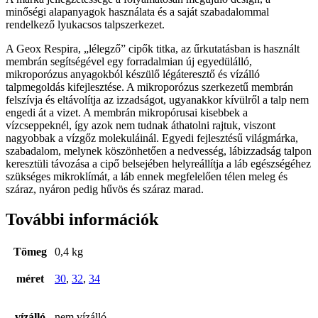
34
minőségi alapanyagok használata és a saját szabadalommal
mennyiség
rendelkező lyukacsos talpszerkezet.
A Geox Respira, „lélegző” cipők titka, az űrkutatásban is használt
membrán segítségével egy forradalmian új egyedülálló,
mikroporózus anyagokból készülő légáteresztő és vízálló
talpmegoldás kifejlesztése. A mikroporózus szerkezetű membrán
felszívja és eltávolítja az izzadságot, ugyanakkor kívülről a talp nem
engedi át a vizet. A membrán mikropórusai kisebbek a
vízcseppeknél, így azok nem tudnak áthatolni rajtuk, viszont
nagyobbak a vízgőz molekuláinál. Egyedi fejlesztésű világmárka,
szabadalom, melynek köszönhetően a nedvesség, lábizzadság talpon
keresztüli távozása a cipő belsejében helyreállítja a láb egészségéhez
szükséges mikroklímát, a láb ennek megfelelően télen meleg és
száraz, nyáron pedig hűvös és száraz marad.
További információk
Tömeg
0,4 kg
méret
30
,
32
,
34
vízálló
nem vízálló