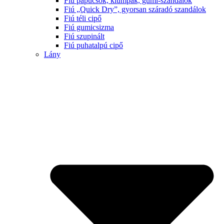
Fiú papucsok, klumpák, gumi-szandálok
Fiú „Quick Dry”, gyorsan száradó szandálok
Fiú téli cipő
Fiú gumicsizma
Fiú szupinált
Fiú puhatalpú cipő
Lány