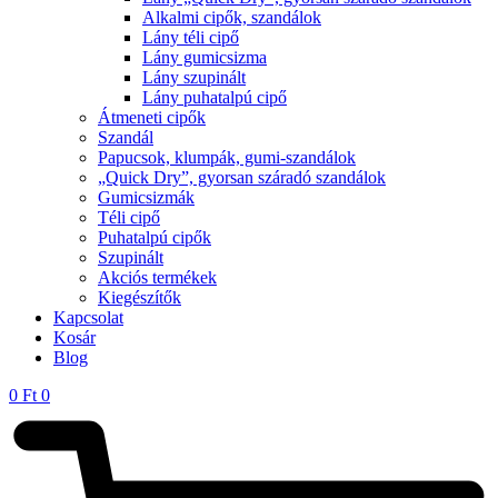
Alkalmi cipők, szandálok
Lány téli cipő
Lány gumicsizma
Lány szupinált
Lány puhatalpú cipő
Átmeneti cipők
Szandál
Papucsok, klumpák, gumi-szandálok
„Quick Dry”, gyorsan száradó szandálok
Gumicsizmák
Téli cipő
Puhatalpú cipők
Szupinált
Akciós termékek
Kiegészítők
Kapcsolat
Kosár
Blog
0
Ft
0