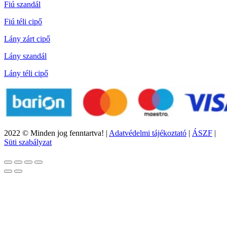
Fiú szandál
Fiú téli cipő
Lány zárt cipő
Lány szandál
Lány téli cipő
2022 © Minden jog fenntartva! |
Adatvédelmi tájékoztató
|
ÁSZF
|
Süti szabályzat