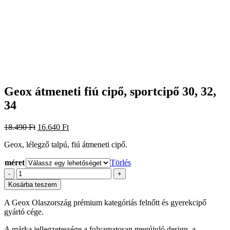
Geox átmeneti fiú cipő, sportcipő 30, 32,
34
Original
Current
18.490
Ft
16.640
Ft
price
price
Geox, lélegző talpú, fiú átmeneti cipő.
was:
is:
18.490 Ft.
16.640 Ft.
méret
Törlés
Geox
-
+
átmeneti
Kosárba teszem
fiú
cipő,
A Geox Olaszország prémium kategóriás felnőtt és gyerekcipő
sportcipő
gyártó cége.
30,
32,
A márka jellegzetessége a folyamatosan megújuló design, a