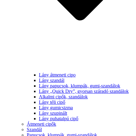
Lány átmeneti cipo
Lány szandál
Lány papucsok, klumpák, gumi-szandálok
Lány „Quick Dry”, gyorsan száradó szandálok
Alkalmi cipők, szandálok
Lány téli cipő
Lány gumicsizma
Lány szupinált
Lány puhatalpú cipő
Átmeneti cipők
Szandál
Papucsok, klumpák, gumi-szandálok