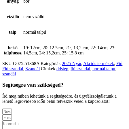
anyag
bőr
vízálló
nem vízálló
talp
normál talpú
belső
19: 12cm, 20: 12.5cm, 21:, 13,2 cm, 22: 14cm, 23:
talphossz
14,5cm, 24: 15,2cm, 25: 15,8 cm
SKU
G075-51868A
Kategóriák
2025 Nyár
,
Akciós termékek
,
Fiú
,
Fiú szandál
,
Szandál
Címkék
ddstep
,
fiú szandál
,
normál talpú
,
szandál
Segítségre van szükséged?
Írd meg miben lehetünk a segítségedre, és ügyfélszolgálatunk a
lehető legrövidebb időn belül felveszik veled a kapcsolatot!