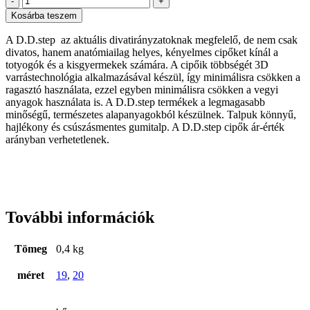
-
+
fiú
Kosárba teszem
szandál,
19,
A D.D.step az aktuális divatirányzatoknak megfelelő, de nem csak
20
divatos, hanem anatómiailag helyes, kényelmes cipőket kínál a
mennyiség
totyogók és a kisgyermekek számára. A cipőik többségét 3D
varrástechnológia alkalmazásával készül, így minimálisra csökken a
ragasztó használata, ezzel egyben minimálisra csökken a vegyi
anyagok használata is. A D.D.step termékek a legmagasabb
minőségű, természetes alapanyagokból készülnek. Talpuk könnyű,
hajlékony és csúszásmentes gumitalp. A D.D.step cipők ár-érték
arányban verhetetlenek.
További információk
Tömeg
0,4 kg
méret
19
,
20