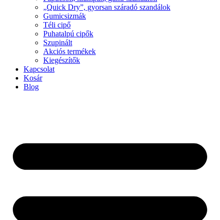
„Quick Dry”, gyorsan száradó szandálok
Gumicsizmák
Téli cipő
Puhatalpú cipők
Szupinált
Akciós termékek
Kiegészítők
Kapcsolat
Kosár
Blog