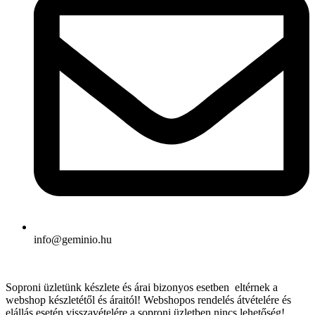
info@geminio.hu
Soproni üzletünk készlete és árai bizonyos esetben eltérnek a
webshop készletétől és áraitól! Webshopos rendelés átvételére és
elállás esetén visszavételére a soproni üzletben nincs lehetőség!