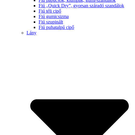
Fiú papucsok, klumpák, gumi-szandálok
Fiú „Quick Dry”, gyorsan száradó szandálok
Fiú téli cipő
Fiú gumicsizma
Fiú szupinált
Fiú puhatalpú cipő
Lány