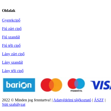
Oldalak
Gyerekcipő
Fiú zárt cipő
Fiú szandál
Fiú téli cipő
Lány zárt cipő
Lány szandál
Lány téli cipő
2022 © Minden jog fenntartva! |
Adatvédelmi tájékoztató
|
ÁSZF
|
Süti szabályzat