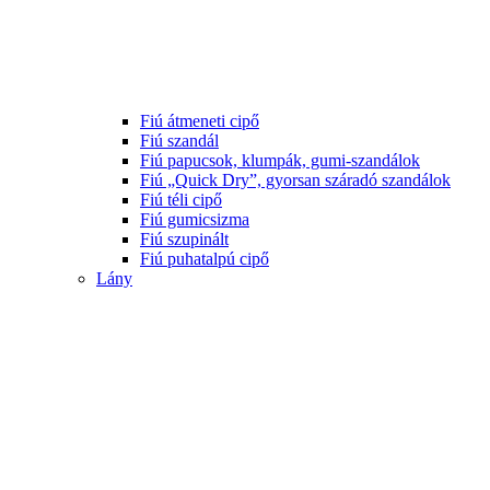
Fiú átmeneti cipő
Fiú szandál
Fiú papucsok, klumpák, gumi-szandálok
Fiú „Quick Dry”, gyorsan száradó szandálok
Fiú téli cipő
Fiú gumicsizma
Fiú szupinált
Fiú puhatalpú cipő
Lány