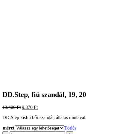
DD.Step, fiú szandál, 19, 20
Original
Current
13.400
Ft
9.870
Ft
price
price
DD.Step kisfiú bőr szandál, állatos mintával.
was:
is:
13.400 Ft.
9.870 Ft.
méret
Törlés
DD.Step,