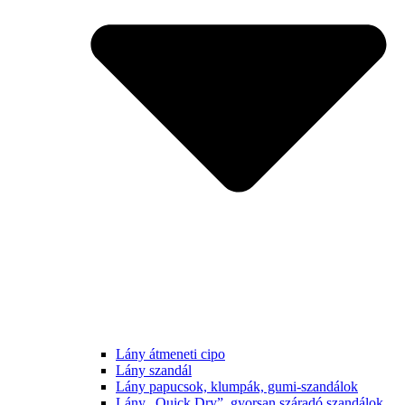
Lány átmeneti cipo
Lány szandál
Lány papucsok, klumpák, gumi-szandálok
Lány „Quick Dry”, gyorsan száradó szandálok