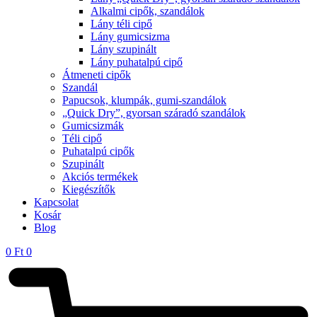
Alkalmi cipők, szandálok
Lány téli cipő
Lány gumicsizma
Lány szupinált
Lány puhatalpú cipő
Átmeneti cipők
Szandál
Papucsok, klumpák, gumi-szandálok
„Quick Dry”, gyorsan száradó szandálok
Gumicsizmák
Téli cipő
Puhatalpú cipők
Szupinált
Akciós termékek
Kiegészítők
Kapcsolat
Kosár
Blog
0
Ft
0