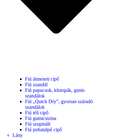
Fiú átmeneti cipő
Fiú szandál
Fiú papucsok, klumpák, gumi-
szandálok
Fiú „Quick Dry”, gyorsan száradó
szandálok
Fiú téli cipő
Fiú gumicsizma
Fiú szupinált
Fiú puhatalpú cipő
Lány