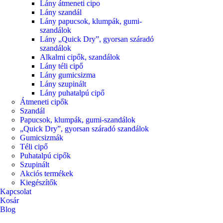
Lány átmeneti cipo
Lány szandál
Lány papucsok, klumpák, gumi-
szandálok
Lány „Quick Dry”, gyorsan száradó
szandálok
Alkalmi cipők, szandálok
Lány téli cipő
Lány gumicsizma
Lány szupinált
Lány puhatalpú cipő
Átmeneti cipők
Szandál
Papucsok, klumpák, gumi-szandálok
„Quick Dry”, gyorsan száradó szandálok
Gumicsizmák
Téli cipő
Puhatalpú cipők
Szupinált
Akciós termékek
Kiegészítők
Kapcsolat
Kosár
Blog