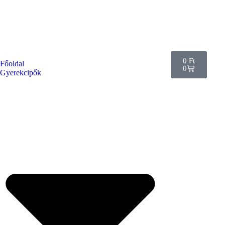
0
Ft
Főoldal
0
Gyerekcipők