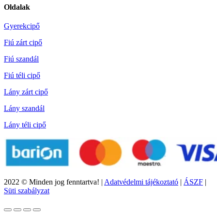
Oldalak
Gyerekcipő
Fiú zárt cipő
Fiú szandál
Fiú téli cipő
Lány zárt cipő
Lány szandál
Lány téli cipő
2022 © Minden jog fenntartva! |
Adatvédelmi tájékoztató
|
ÁSZF
|
Süti szabályzat