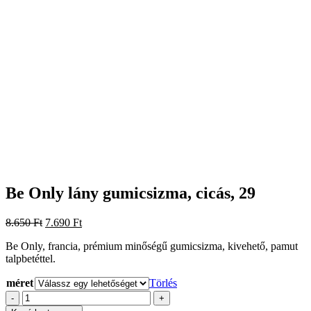
Be Only lány gumicsizma, cicás, 29
Original
Current
8.650
Ft
7.690
Ft
price
price
Be Only, francia, prémium minőségű gumicsizma, kivehető, pamut
was:
is:
talpbetéttel.
8.650 Ft.
7.690 Ft.
méret
Törlés
Be
-
+
Only