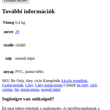
Kosárba teszem
lány
gumicsizma,
További információk
cicás,
29
mennyiség
Tömeg
0,4 kg
méret
29
vízálló
vízálló
talp
normál talpú
anyag
PVC, pamut bélés
SKU
Be Only, lány, cicás
Kategóriák
Akciós termékek
,
Gumicsizmák
,
Lány
,
Lány gumicsizma
Címkék
be only
,
cipő
,
csizma
,
fiú
,
gumicsizma
,
normál talpú
Segítségre van szükséged?
Írd meg miben lehetünk a segítségedre, és ügyfélszolgálatunk a